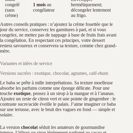
congelé
1 mois
au
hermétiquement;
(sans
congélateur
décongeler lentement
crème)
au frigo.
Autres conseils pratiques : n’ajoutez la crème fouettée que le
jour du service, conservez les garnitures à part, et si vous
congelez, ne mettez pas de nappage à base de fruits frais avant
la congélation. En respectant ces principes, votre dessert
restera savoureux et conservera sa texture, comme chez grand-
mère.
Variantes et idées de service
Versions sucrées : exotique, chocolat, agrumes, café-rhum
Le baba se prête à mille interprétations. Sa texture moelleuse
absorbe les parfums comme une éponge délicate. Pour une
touche
exotique
, pensez à un sirop à la mangue et à l’ananas.
Ajoutez un zeste de citron vert et une pointe de gingembre : le
contraste sucre/acide éveille le palais. J’aime imaginer ce baba
sur une terrasse, avec le bruit des vagues en fond — simple et
solaire.
La version
chocolat
séduit les amateurs de gourmandise
intense. Utilisez un sirop légèrement parfumé au cacao et