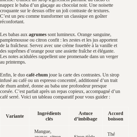
nappez le baba d’un glaçage au chocolat noir. Une noisette
croquante sur le dessus offre un joli contraste de textures.
C’est un peu comme transformer un classique en goûter
réconfortant.
Les babas aux
agrumes
sont lumineux. Orange sanguine,
pamplemousse ou citron confit : les zestes et les jus apportent
de la fraîcheur. Servez avec une crème fouettée à la vanille et
des suprêmes d’orange pour une assiette fraîche et élégante.
Les notes acidulées rappellent une promenade dans un verger
au printemps.
Enfin, le duo
café-rhum
joue la carte des contrastes. Un sirop
infusé au café ou un espresso concentré, additionné d’un trait
de rhum ambré, donne au baba une profondeur presque
corsée. C’est parfait après un repas copieux, accompagné d’un
café serré. Voici un tableau comparatif pour vous guider :
Ingrédients
Astuce
Accord
Variante
clés
d’imbibage
boisson
Mangue,
Thé
ananas, citron
Sirop tiède