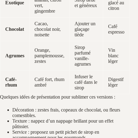
Exotique
glacé au
vert,
et généreux
citron
gingembre
Cacao,
Ajouter un
Café
Chocolat
chocolat noir,
glaçage
espresso
noisette
tiède
Sirop
Orange,
Vin
parfumé
Agrumes
pamplemousse,
blanc
vanille-
zestes
léger
agrumes
Infuser le
Café-
Café fort, rhum
Digestif
café dans le
rhum
ambré
léger
sirop
Quelques idées de présentation pour sublimer ces versions :
Décoration : zestes frais, copeaux de chocolat, ou fleurs
comestibles.
Texture : nappez d’un nappage brillant pour un effet
pâtissier.
Service : proposez un petit pichet de sirop en
accompagnement pour les gourmands.