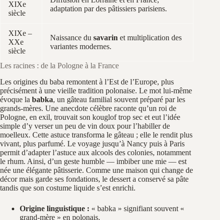
XIXe
adaptation par des pâtissiers parisiens.
siècle
XIXe –
Naissance du
savarin
et multiplication des
XXe
variantes modernes.
siècle
Les racines : de la Pologne à la France
Les origines du baba remontent à l’Est de l’Europe, plus
précisément à une vieille tradition polonaise. Le mot lui-même
évoque la
babka
, un gâteau familial souvent préparé par les
grands-mères. Une anecdote célèbre raconte qu’un roi de
Pologne, en exil, trouvait son kouglof trop sec et eut l’idée
simple d’y verser un peu de vin doux pour l’habiller de
moelleux. Cette astuce transforma le gâteau ; elle le rendit plus
vivant, plus parfumé. Le voyage jusqu’à Nancy puis à Paris
permit d’adapter l’astuce aux alcools des colonies, notamment
le rhum. Ainsi, d’un geste humble — imbiber une mie — est
née une élégante pâtisserie. Comme une maison qui change de
décor mais garde ses fondations, le dessert a conservé sa pâte
tandis que son costume liquide s’est enrichi.
Origine linguistique :
« babka » signifiant souvent «
grand-mère » en polonais.