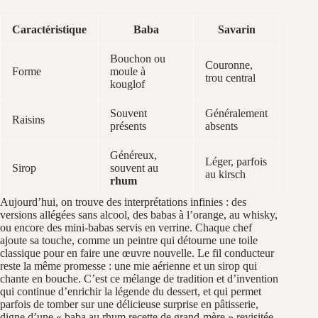
Caractéristique
Baba
Savarin
Bouchon ou
Couronne,
Forme
moule à
trou central
kouglof
Souvent
Généralement
Raisins
présents
absents
Généreux,
Léger, parfois
Sirop
souvent au
au kirsch
rhum
Aujourd’hui, on trouve des interprétations infinies : des
versions allégées sans alcool, des babas à l’orange, au whisky,
ou encore des mini-babas servis en verrine. Chaque chef
ajoute sa touche, comme un peintre qui détourne une toile
classique pour en faire une œuvre nouvelle. Le fil conducteur
reste la même promesse : une mie aérienne et un sirop qui
chante en bouche. C’est ce mélange de tradition et d’invention
qui continue d’enrichir la légende du dessert, et qui permet
parfois de tomber sur une délicieuse surprise en pâtisserie,
digne d’une « baba au rhum recette de grand-mère » revisitée.