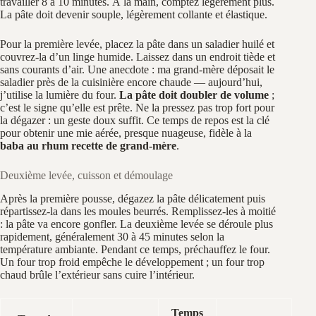
travailler 8 à 10 minutes. À la main, comptez légèrement plus.
La pâte doit devenir souple, légèrement collante et élastique.
Pour la première levée, placez la pâte dans un saladier huilé et
couvrez-la d’un linge humide. Laissez dans un endroit tiède et
sans courants d’air. Une anecdote : ma grand-mère déposait le
saladier près de la cuisinière encore chaude — aujourd’hui,
j’utilise la lumière du four.
La pâte doit doubler de volume
;
c’est le signe qu’elle est prête. Ne la pressez pas trop fort pour
la dégazer : un geste doux suffit. Ce temps de repos est la clé
pour obtenir une mie aérée, presque nuageuse, fidèle à la
baba au rhum recette de grand-mère
.
Deuxième levée, cuisson et démoulage
Après la première pousse, dégazez la pâte délicatement puis
répartissez-la dans les moules beurrés. Remplissez-les à moitié
: la pâte va encore gonfler. La deuxième levée se déroule plus
rapidement, généralement 30 à 45 minutes selon la
température ambiante. Pendant ce temps, préchauffez le four.
Un four trop froid empêche le développement ; un four trop
chaud brûle l’extérieur sans cuire l’intérieur.
Temps