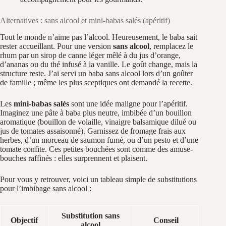
Alternatives : sans alcool et mini-babas salés (apéritif)
Tout le monde n’aime pas l’alcool. Heureusement, le baba sait
rester accueillant. Pour une version
sans alcool
, remplacez le
rhum par un sirop de canne léger mêlé à du jus d’orange,
d’ananas ou du thé infusé à la vanille. Le goût change, mais la
structure reste. J’ai servi un baba sans alcool lors d’un goûter
de famille ; même les plus sceptiques ont demandé la recette.
Les
mini-babas salés
sont une idée maligne pour l’apéritif.
Imaginez une pâte à baba plus neutre, imbibée d’un bouillon
aromatique (bouillon de volaille, vinaigre balsamique dilué ou
jus de tomates assaisonné). Garnissez de fromage frais aux
herbes, d’un morceau de saumon fumé, ou d’un pesto et d’une
tomate confite. Ces petites bouchées sont comme des amuse-
bouches raffinés : elles surprennent et plaisent.
Pour vous y retrouver, voici un tableau simple de substitutions
pour l’imbibage sans alcool :
Substitution sans
Objectif
Conseil
alcool