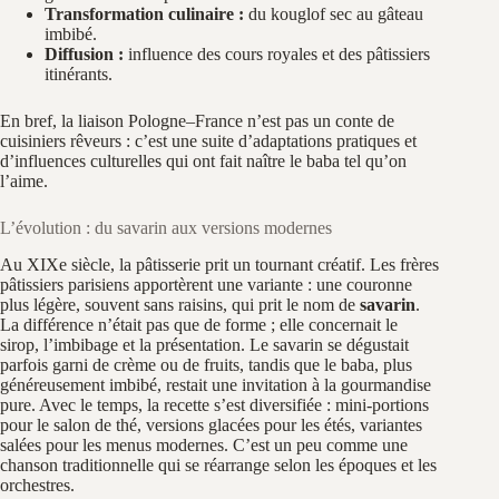
Transformation culinaire :
du kouglof sec au gâteau
imbibé.
Diffusion :
influence des cours royales et des pâtissiers
itinérants.
En bref, la liaison Pologne–France n’est pas un conte de
cuisiniers rêveurs : c’est une suite d’adaptations pratiques et
d’influences culturelles qui ont fait naître le baba tel qu’on
l’aime.
L’évolution : du savarin aux versions modernes
Au XIXe siècle, la pâtisserie prit un tournant créatif. Les frères
pâtissiers parisiens apportèrent une variante : une couronne
plus légère, souvent sans raisins, qui prit le nom de
savarin
.
La différence n’était pas que de forme ; elle concernait le
sirop, l’imbibage et la présentation. Le savarin se dégustait
parfois garni de crème ou de fruits, tandis que le baba, plus
généreusement imbibé, restait une invitation à la gourmandise
pure. Avec le temps, la recette s’est diversifiée : mini-portions
pour le salon de thé, versions glacées pour les étés, variantes
salées pour les menus modernes. C’est un peu comme une
chanson traditionnelle qui se réarrange selon les époques et les
orchestres.