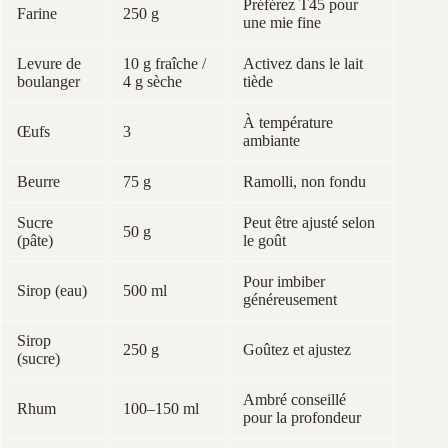
Préférez T45 pour
Farine
250 g
une mie fine
Levure de
10 g fraîche /
Activez dans le lait
boulanger
4 g sèche
tiède
À température
Œufs
3
ambiante
Beurre
75 g
Ramolli, non fondu
Sucre
Peut être ajusté selon
50 g
(pâte)
le goût
Pour imbiber
Sirop (eau)
500 ml
généreusement
Sirop
250 g
Goûtez et ajustez
(sucre)
Ambré conseillé
Rhum
100–150 ml
pour la profondeur