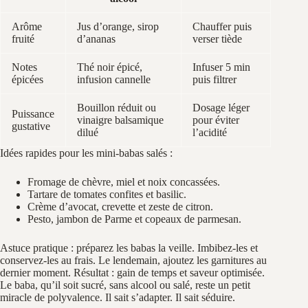
Arôme
Jus d’orange, sirop
Chauffer puis
fruité
d’ananas
verser tiède
Notes
Thé noir épicé,
Infuser 5 min
épicées
infusion cannelle
puis filtrer
Bouillon réduit ou
Dosage léger
Puissance
vinaigre balsamique
pour éviter
gustative
dilué
l’acidité
Idées rapides pour les mini-babas salés :
Fromage de chèvre, miel et noix concassées.
Tartare de tomates confites et basilic.
Crème d’avocat, crevette et zeste de citron.
Pesto, jambon de Parme et copeaux de parmesan.
Astuce pratique : préparez les babas la veille. Imbibez-les et
conservez-les au frais. Le lendemain, ajoutez les garnitures au
dernier moment. Résultat : gain de temps et saveur optimisée.
Le baba, qu’il soit sucré, sans alcool ou salé, reste un petit
miracle de polyvalence. Il sait s’adapter. Il sait séduire.