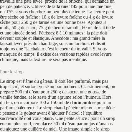
travaille une pâte levée, proche de la brioche, qui demande un
peu de patience. Utilisez de la
farine T45
pour une mie fine,
ou T55 si vous cherchez un peu plus de tenue. La levure peut
être sèche ou fraîche : 10 g de levure fraîche ou 4 g de levure
sèche pour 250 g de farine est une bonne base. Ajoutez 3
œufs, 50 g de sucre, 75 g de beurre ramolli, 60 ml de lait tiède
et une pincée de sel. Pétrissez 8 à 10 minutes ; la pâte doit
devenir souple et élastique. Anecdote : ma grand-mère la
laissait lever près du chauffage, sous un torchon, et disait
toujours que “la chaleur c’est le coeur du travail”. Si vous
manquez de temps, il existe des versions rapides avec levure
chimique, mais la texture ne sera pas identique.
Pour le sirop
Le sirop est l’âme du gâteau. Il doit être parfumé, mais pas
trop sucré, et surtout versé au bon moment. Classiquement, on
prépare 500 ml d’eau pour 250 g de sucre, une gousse de
vanille fendue, et le zeste d’un agrume selon l’humeur. Hors
du feu, on incorpore 100 à 150 ml de
rhum ambré
pour un
parfum chaleureux. Le sirop chaud pénètre mieux la mie tiède
; pensez à le goûter avant d’ajouter l’alcool : l’équilibre
sucre/acidité doit vous plaire. Une petite astuce : pour un sirop
encore plus rond, remplacez 50 ml d’eau par un jus d’ananas
ou ajoutez une cuillère de miel. Une image simple : le sirop