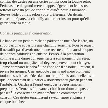
confits, des zestes ou une cerise confite pour la touche rétro.
Petite astuce de grand-mère : nappez légèrement le dessus
refroidi avec un peu de confiture diluée pour la brillance.
Servez tiède ou frais selon votre préférence. Un dernier
conseil : préparez la chantilly au dernier instant pour qu’elle
garde toute sa tenue.
Conseils pratiques et conservation
Le baba est un petit miracle de pâtisserie : une pâte légère, un
sirop parfumé et parfois une chantilly aérienne. Pour le réussir,
il ne suffit pas d’avoir une bonne recette ; il faut aussi adopter
de bonnes habitudes en cuisine. Pensez à la préparation
comme à une danse : chaque geste a son moment. Un
sirop
trop chaud
ou une pâte mal dégazée peuvent tout changer.
J’aime comparer le baba à une éponge : il absorbe, il retient, il
révèle les arômes. Une anecdote : ma grand-mère plongeait
toujours ses babas tièdes dans un sirop frémissant, et elle disait
que le secret était de « parler » doucement au gâteau pendant
l’imbibage. Gardez à l’esprit quelques repères simples :
préparer les éléments à l’avance, choisir un rhum adapté, et
penser à la conservation avant même de commencer la
cuisson. Ces gestes garantissent saveur, tenue et plaisir à
chaque bouchée.