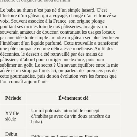
Le baba au rhum n’est pas né d’un simple hasard. C’est
l’histoire d’un gâteau qui a voyagé, changé d’air et trouvé sa
voix. Souvent associée à la France, son origine plonge
pourtant ses racines loin de nos pâtisseries. Imaginez un
souverain amateur de douceur, contrariant les usages locaux
par une idée toute simple : rendre un gâteau sec plus tendre en
l’imbibant d’un liquide parfumé. Cette trouvaille a transformé
une pâte compacte en une délicatesse moelleuse. Au fil des
décennies, le dessert a été retravaillé par des mains de
pâtissiers, d’abord pour corriger une texture, puis pour
sublimer un goût. Le secret ? Un savant équilibre entre la mie
aérée et un sirop parfumé. Ici, on parlera des premiers pas de
cette gourmandise, puis de son évolution vers les formes que
l’on connaît aujourd’hui.
Période
Événement clé
Un roi polonais introduit le concept
XVIIIe
d’imbibage avec du vin doux (ancêtre du
siècle
baba).
Début
Diffusion en Lorraine et en France,