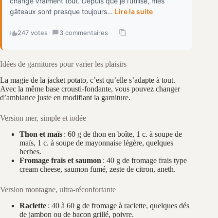
change vraiment tout. Depuis que je l’utilise, mes
gâteaux sont presque toujours...
Lire la suite
247 votes
·
3 commentaires
·
Idées de garnitures pour varier les plaisirs
La magie de la jacket potato, c’est qu’elle s’adapte à tout.
Avec la même base crousti-fondante, vous pouvez changer
d’ambiance juste en modifiant la garniture.
Version mer, simple et iodée
Thon et maïs
: 60 g de thon en boîte, 1 c. à soupe de
maïs, 1 c. à soupe de mayonnaise légère, quelques
herbes.
Fromage frais et saumon
: 40 g de fromage frais type
cream cheese, saumon fumé, zeste de citron, aneth.
Version montagne, ultra-réconfortante
Raclette
: 40 à 60 g de fromage à raclette, quelques dés
de jambon ou de bacon grillé, poivre.