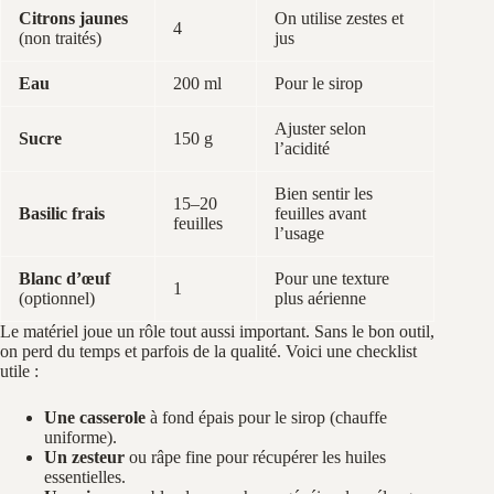
Citrons jaunes
On utilise zestes et
4
(non traités)
jus
Eau
200 ml
Pour le sirop
Ajuster selon
Sucre
150 g
l’acidité
Bien sentir les
15–20
Basilic frais
feuilles avant
feuilles
l’usage
Blanc d’œuf
Pour une texture
1
(optionnel)
plus aérienne
Le matériel joue un rôle tout aussi important. Sans le bon outil,
on perd du temps et parfois de la qualité. Voici une checklist
utile :
Une casserole
à fond épais pour le sirop (chauffe
uniforme).
Un zesteur
ou râpe fine pour récupérer les huiles
essentielles.