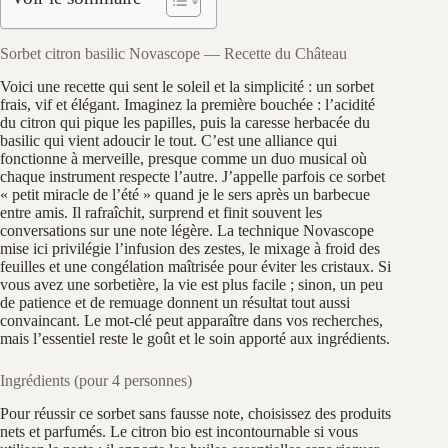
Sorbet citron basilic Novascope — Recette du Château
Voici une recette qui sent le soleil et la simplicité : un sorbet
frais, vif et élégant. Imaginez la première bouchée : l’acidité
du citron qui pique les papilles, puis la caresse herbacée du
basilic qui vient adoucir le tout. C’est une alliance qui
fonctionne à merveille, presque comme un duo musical où
chaque instrument respecte l’autre. J’appelle parfois ce sorbet
« petit miracle de l’été » quand je le sers après un barbecue
entre amis. Il rafraîchit, surprend et finit souvent les
conversations sur une note légère. La technique Novascope
mise ici privilégie l’infusion des zestes, le mixage à froid des
feuilles et une congélation maîtrisée pour éviter les cristaux. Si
vous avez une sorbetière, la vie est plus facile ; sinon, un peu
de patience et de remuage donnent un résultat tout aussi
convaincant. Le mot-clé peut apparaître dans vos recherches,
mais l’essentiel reste le goût et le soin apporté aux ingrédients.
Ingrédients (pour 4 personnes)
Pour réussir ce sorbet sans fausse note, choisissez des produits
nets et parfumés. Le citron bio est incontournable si vous