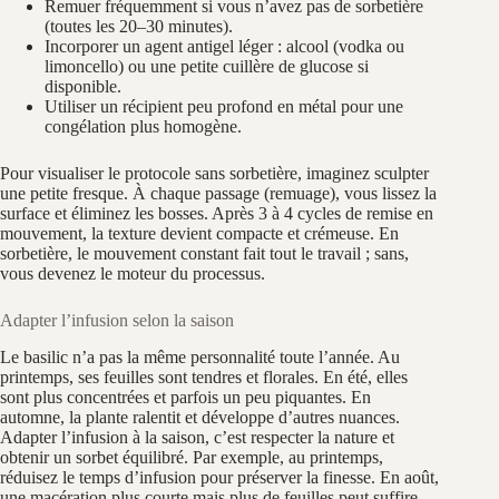
Remuer fréquemment si vous n’avez pas de sorbetière
(toutes les 20–30 minutes).
Incorporer un agent antigel léger : alcool (vodka ou
limoncello) ou une petite cuillère de glucose si
disponible.
Utiliser un récipient peu profond en métal pour une
congélation plus homogène.
Pour visualiser le protocole sans sorbetière, imaginez sculpter
une petite fresque. À chaque passage (remuage), vous lissez la
surface et éliminez les bosses. Après 3 à 4 cycles de remise en
mouvement, la texture devient compacte et crémeuse. En
sorbetière, le mouvement constant fait tout le travail ; sans,
vous devenez le moteur du processus.
Adapter l’infusion selon la saison
Le basilic n’a pas la même personnalité toute l’année. Au
printemps, ses feuilles sont tendres et florales. En été, elles
sont plus concentrées et parfois un peu piquantes. En
automne, la plante ralentit et développe d’autres nuances.
Adapter l’infusion à la saison, c’est respecter la nature et
obtenir un sorbet équilibré. Par exemple, au printemps,
réduisez le temps d’infusion pour préserver la finesse. En août,
une macération plus courte mais plus de feuilles peut suffire.