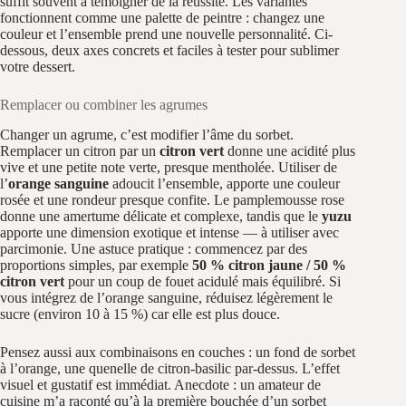
suffit souvent à témoigner de la réussite. Les variantes
fonctionnent comme une palette de peintre : changez une
couleur et l’ensemble prend une nouvelle personnalité. Ci-
dessous, deux axes concrets et faciles à tester pour sublimer
votre dessert.
Remplacer ou combiner les agrumes
Changer un agrume, c’est modifier l’âme du sorbet.
Remplacer un citron par un
citron vert
donne une acidité plus
vive et une petite note verte, presque mentholée. Utiliser de
l’
orange sanguine
adoucit l’ensemble, apporte une couleur
rosée et une rondeur presque confite. Le pamplemousse rose
donne une amertume délicate et complexe, tandis que le
yuzu
apporte une dimension exotique et intense — à utiliser avec
parcimonie. Une astuce pratique : commencez par des
proportions simples, par exemple
50 % citron jaune / 50 %
citron vert
pour un coup de fouet acidulé mais équilibré. Si
vous intégrez de l’orange sanguine, réduisez légèrement le
sucre (environ 10 à 15 %) car elle est plus douce.
Pensez aussi aux combinaisons en couches : un fond de sorbet
à l’orange, une quenelle de citron-basilic par-dessus. L’effet
visuel et gustatif est immédiat. Anecdote : un amateur de
cuisine m’a raconté qu’à la première bouchée d’un sorbet