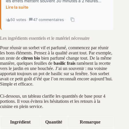
les effets mettent souvent 30 minutes à 2 heures...
Lire la suite
50 votes
·
47 commentaires
·
Les ingrédients essentiels et le matériel nécessaire
Pour réussir un sorbet vif et parfumé, commencez par réunir
les bons éléments. Pensez à la qualité avant tout. Par exemple,
un zeste de
citron bio
bien parfumé change tout. De la même
manière, quelques feuilles de
basilic frais
ramènent la recette
vers le jardin en une bouchée. J’ai un souvenir : ma voisine
apportait toujours un pot de basilic sur sa fenêtre. Son sorbet
avait ce petit goût d’été que l’on reconnaît encore aujourd’hui.
Simple et efficace.
Ci-dessous, un tableau clarifie les quantités de base pour 4
portions. Il vous évitera les hésitations et les retours à la
cuisine en plein service.
Ingrédient
Quantité
Remarque