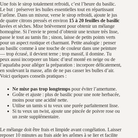
Une fois le sirop totalement refroidi, c’est l’heure du basilic.
Le but : préserver les huiles essentielles tout en répartissant
l’arôme. Dans un mixeur, verse le sirop refroidi, ajoute le jus
de quatre citrons pressés et environ
15 à 20 feuilles de basilic
lavées et sèches. Mixe brièvement pour obtenir un mélange
homogène. Si l’envie te prend d’obtenir une texture très lisse,
passe le tout au tamis fin ; sinon, laisse de petits points verts
pour un aspect rustique et charmant. Petite analogie : penser
au basilic comme à une touche de couleur dans une peinture
— trop écrasé, il devient terne ; trop massif, il domine. Tu
peux aussi incorporer un blanc d’œuf monté en neige ou de
l’aquafaba pour alléger la préparation : incorpore délicatement,
en soulevant la masse, afin de ne pas casser les bulles d’air.
Voici quelques conseils pratiques :
Ne mixe pas trop longtemps
pour éviter l’amertume.
Goûte et ajuste : plus de basilic pour une note herbacée,
moins pour une acidité nette.
Utilise un tamis si tu veux une purée parfaitement lisse.
Si tu veux un twist, ajoute une pincée de poivre rose ou
un zeste supplémentaire.
Le mélange doit être frais et limpide avant congélation. Laisser
reposer 10 minutes au frais aide les arômes à se lier et facilite