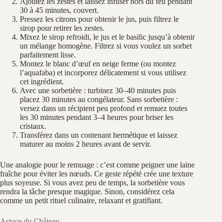
Ajoutez les zestes et laissez infuser hors du feu pendant
30 à 45 minutes, couvert.
Pressez les citrons pour obtenir le jus, puis filtrez le
sirop pour retirer les zestes.
Mixez le sirop refroidi, le jus et le basilic jusqu’à obtenir
un mélange homogène. Filtrez si vous voulez un sorbet
parfaitement lisse.
Montez le blanc d’œuf en neige ferme (ou montez
l’aquafaba) et incorporez délicatement si vous utilisez
cet ingrédient.
Avec une sorbetière : turbinez 30–40 minutes puis
placez 30 minutes au congélateur. Sans sorbetière :
versez dans un récipient peu profond et remuez toutes
les 30 minutes pendant 3–4 heures pour briser les
cristaux.
Transférez dans un contenant hermétique et laissez
maturer au moins 2 heures avant de servir.
Une analogie pour le remuage : c’est comme peigner une laine
fraîche pour éviter les nœuds. Ce geste répété crée une texture
plus soyeuse. Si vous avez peu de temps, la sorbetière vous
rendra la tâche presque magique. Sinon, considérez cela
comme un petit rituel culinaire, relaxant et gratifiant.
Astuce du Château