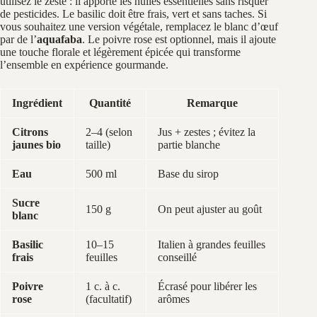
utilisez le zeste : il apporte les huiles essentielles sans risquer
de pesticides. Le basilic doit être frais, vert et sans taches. Si
vous souhaitez une version végétale, remplacez le blanc d’œuf
par de l’
aquafaba
. Le poivre rose est optionnel, mais il ajoute
une touche florale et légèrement épicée qui transforme
l’ensemble en expérience gourmande.
Ingrédient
Quantité
Remarque
Citrons
2–4 (selon
Jus + zestes ; évitez la
jaunes bio
taille)
partie blanche
Eau
500 ml
Base du sirop
Sucre
150 g
On peut ajuster au goût
blanc
Basilic
10–15
Italien à grandes feuilles
frais
feuilles
conseillé
Poivre
1 c. à c.
Écrasé pour libérer les
rose
(facultatif)
arômes