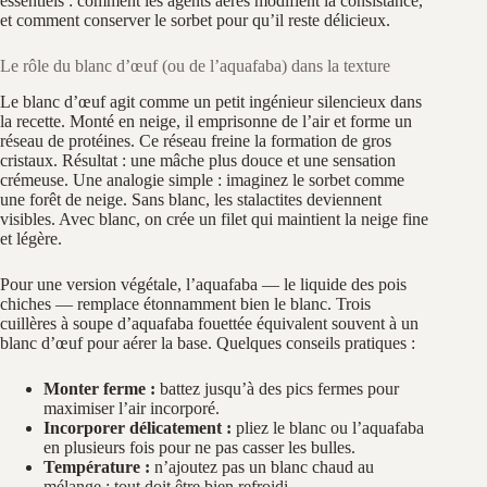
essentiels : comment les agents aérés modifient la consistance,
et comment conserver le sorbet pour qu’il reste délicieux.
Le rôle du blanc d’œuf (ou de l’aquafaba) dans la texture
Le blanc d’œuf agit comme un petit ingénieur silencieux dans
la recette. Monté en neige, il emprisonne de l’air et forme un
réseau de protéines. Ce réseau freine la formation de gros
cristaux. Résultat : une mâche plus douce et une sensation
crémeuse. Une analogie simple : imaginez le sorbet comme
une forêt de neige. Sans blanc, les stalactites deviennent
visibles. Avec blanc, on crée un filet qui maintient la neige fine
et légère.
Pour une version végétale, l’aquafaba — le liquide des pois
chiches — remplace étonnamment bien le blanc. Trois
cuillères à soupe d’aquafaba fouettée équivalent souvent à un
blanc d’œuf pour aérer la base. Quelques conseils pratiques :
Monter ferme :
battez jusqu’à des pics fermes pour
maximiser l’air incorporé.
Incorporer délicatement :
pliez le blanc ou l’aquafaba
en plusieurs fois pour ne pas casser les bulles.
Température :
n’ajoutez pas un blanc chaud au
mélange ; tout doit être bien refroidi.