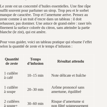
Le zeste est un concentré d’huiles essentielles. Une fine râpe
suffit souvent pour parfumer un sirop. Trop peu et le sorbet
manque de caractère. Trop et l’amertume arrive. Pensez au
zeste comme à un trait d’encre dans un tableau : il doit
rehausser, pas dominer. Une astuce de grand-mère : raser très
finement la surface colorée du citron, sans atteindre la partie
blanche (le zist), qui est amère.
Pour vous guider, voici un tableau pratique qui résume l’effet
selon la quantité de zeste et le temps d’infusion :
Quantité
Temps
Résultat attendu
de zeste
d’infusion
1 cuillère
10–15 min
Note délicate et fraîche
à café
1 cuillère
Arôme prononcé sans
20–30 min
à soupe
amertume, équilibré
2 cuillères
Risque d’amertume si
30–60 min
à soupe+
non filtré soigneusement