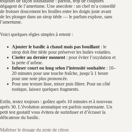
toujours de façon souhaitable : parfois, trop de coupures
dégagent de l’amertume. Une anecdote : un chef m’a conseillé
de froisser doucement les feuilles entre les doigts juste avant
de les plonger dans un sirop tiède — le parfum explose, sans
l’amertume.
Voici quelques règles simples à retenir :
Ajouter le basilic à chaud mais pas bouillant
: le
sirop doit être tiède pour préserver les huiles volatiles.
Ciseler au dernier moment
: pour éviter l’oxydation et
la perte d’arôme.
Infuser court ou long selon l’intensité souhaitée
: 10–
20 minutes pour une touche fraîche, jusqu’à 1 heure
pour une note plus prononcée.
Pour une texture lisse, mixer puis filtrer. Pour un côté
rustique, laissez quelques fragments.
Enfin, testez toujours : goûtez après 10 minutes et à nouveau
après 30. L’évolution aromatique est parfois surprenante. Un
petit test gustatif vous évitera de surinfuser et d’écraser la
délicatesse du basilic.
Maîtriser le dosage du zeste de citron