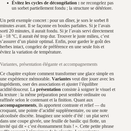
Évitez les cycles de décongélation :
ne recongelez pas
un sorbet partiellement fondu ; la structure se détériore.
Un petit exemple concret : pour un dîner, je sors le sorbet 8
minutes avant. Il se façonne en boules parfaites. Si je l’avais
sorti 20 minutes, il aurait fondu. Si je l’avais servi directement
à −18 °C, il aurait été trop dur. Trouver le juste milieu, c’est
s’assurer d’un plaisir optimal. Enfin, pour garder le goût des
herbes intact, congelez de préférence en une seule fois et
évitez la variation de température.
Variantes, présentation élégante et accompagnements
Ce chapitre explore comment transformer une glace simple en
une expérience mémorable.
Variantes
veut dire jouer avec les
ingrédients, oser des associations et ajuster l’équilibre
acidité/douceur. La
présentation
consiste à soigner le visuel et
la texture : la même préparation peut sembler ordinaire ou
raffinée selon le contenant et la finition. Quant aux
accompagnements
, ils apportent contraste et relief — du
croquant, une pointe d’acidité supplémentaire, ou une note
alcoolisée discrète. Imaginez une soirée d’été : un plat servi
dans une coupe givrée, une feuille de basilic qui flotte, un
invité qui dit « c’est étonnamment frais ! ». Cette petite phrase