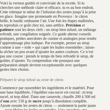
Voici la version guidée et conviviale de la recette. Si tu
cherches une méthode claire et efficace, tu es au bon endroit.
Cette rubrique te mène de l’infusion des zestes jusqu’à la prise
en glace. Imagine une promenade en Provence : le citron
brille, le basilic embaume l’air. Une fois les étapes maîtrisées,
tu reproduis ce goût chez toi, sans artifice.
Précision
et
patience
sont les deux clefs : un sirop bien infusé, un mélange
refroidi, une congélation soignée. Ce guide alterne conseils
pratiques, petites anecdotes de cuisine et analogies pour rendre
l’apprentissage plus ludique. Par exemple, penser au sirop
comme à une « toile » qui capte les huiles essentielles ; laisse-
la sécher un peu avant d’ajouter les autres couleurs. Ce n’est
pas une course : prends le temps de bien refroidir le sirop, de
goûter, d’ajuster. Tu comprendras vite pourquoi une
préparation simple devient exceptionnelle avec quelques
gestes bien choisis.
Préparer le sirop infusé au zeste de citron
Commence par rassembler les ingrédients et le matériel. Pour
une base équilibrée, l’équilibre eau-sucre est crucial : ni trop
sucré, ni trop dilué. Dans une casserole, chauffe 200 à 500 ml
d’
eau
avec 150 g de
sucre
jusqu’à dissolution complète.
Ajoute ensuite les zestes de citron — seulement la partie jaune
— pour libérer les huiles essentielles. Une anecdote : ma