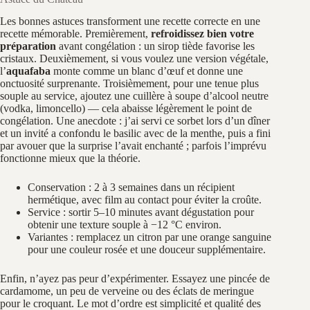
Les bonnes astuces transforment une recette correcte en une
recette mémorable. Premièrement,
refroidissez bien votre
préparation
avant congélation : un sirop tiède favorise les
cristaux. Deuxièmement, si vous voulez une version végétale,
l’
aquafaba
monte comme un blanc d’œuf et donne une
onctuosité surprenante. Troisièmement, pour une tenue plus
souple au service, ajoutez une cuillère à soupe d’alcool neutre
(vodka, limoncello) — cela abaisse légèrement le point de
congélation. Une anecdote : j’ai servi ce sorbet lors d’un dîner
et un invité a confondu le basilic avec de la menthe, puis a fini
par avouer que la surprise l’avait enchanté ; parfois l’imprévu
fonctionne mieux que la théorie.
Conservation : 2 à 3 semaines dans un récipient
hermétique, avec film au contact pour éviter la croûte.
Service : sortir 5–10 minutes avant dégustation pour
obtenir une texture souple à −12 °C environ.
Variantes : remplacez un citron par une orange sanguine
pour une couleur rosée et une douceur supplémentaire.
Enfin, n’ayez pas peur d’expérimenter. Essayez une pincée de
cardamome, un peu de verveine ou des éclats de meringue
pour le croquant. Le mot d’ordre est simplicité et qualité des