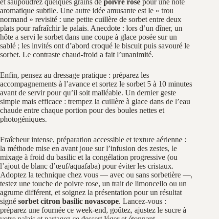
et saupoudrez quelques grains de
poivre rose
pour une note
aromatique subtile. Une autre idée amusante est le « trou
normand » revisité : une petite cuillère de sorbet entre deux
plats pour rafraîchir le palais. Anecdote : lors d’un dîner, un
hôte a servi le sorbet dans une coupe à glace posée sur un
sablé ; les invités ont d’abord croqué le biscuit puis savouré le
sorbet. Le contraste chaud-froid a fait l’unanimité.
Enfin, pensez au dressage pratique : préparez les
accompagnements à l’avance et sortez le sorbet 5 à 10 minutes
avant de servir pour qu’il soit malléable. Un dernier geste
simple mais efficace : trempez la cuillère à glace dans de l’eau
chaude entre chaque portion pour des boules nettes et
photogéniques.
Fraîcheur intense, préparation accessible et texture aérienne :
la méthode mise en avant joue sur l’infusion des zestes, le
mixage à froid du basilic et la congélation progressive (ou
l’ajout de blanc d’œuf/aquafaba) pour éviter les cristaux.
Adoptez la technique chez vous — avec ou sans sorbetière —,
testez une touche de poivre rose, un trait de limoncello ou un
agrume différent, et soignez la présentation pour un résultat
signé
sorbet citron basilic novascope
. Lancez‑vous :
préparez une fournée ce week‑end, goûtez, ajustez le sucre à
votre palais et partagez ce dessert léger et étonnant.