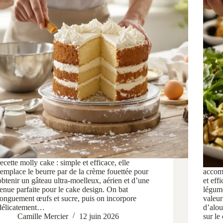
recette molly cake : simple et efficace, elle
remplace le beurre par de la crème fouettée pour
accom
obtenir un gâteau ultra-moelleux, aérien et d’une
et eff
tenue parfaite pour le cake design. On bat
légume
longuement œufs et sucre, puis on incorpore
valeur
délicatement…
d’alou
Camille Mercier
12 juin 2026
sur le