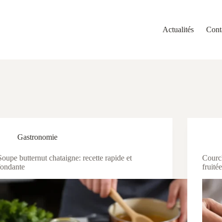
Actualités
Cont
Gastronomie
Soupe butternut chataigne: recette rapide et
Courch
fondante
fruité