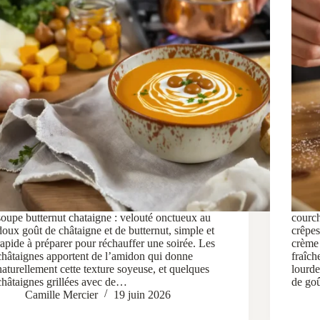
soupe butternut chataigne : velouté onctueux au
courch
doux goût de châtaigne et de butternut, simple et
crêpe
rapide à préparer pour réchauffer une soirée. Les
crème 
châtaignes apportent de l’amidon qui donne
fraîch
naturellement cette texture soyeuse, et quelques
lourde
châtaignes grillées avec de…
de go
Camille Mercier
19 juin 2026