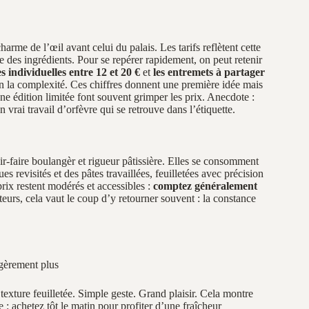
arme de l’œil avant celui du palais. Les tarifs reflètent cette
 des ingrédients. Pour se repérer rapidement, on peut retenir
es individuelles entre 12 et 20 €
et
les entremets à partager
n la complexité. Ces chiffres donnent une première idée mais
une édition limitée font souvent grimper les prix. Anecdote :
vrai travail d’orfèvre qui se retrouve dans l’étiquette.
r‑faire boulangèr et rigueur pâtissière. Elles se consomment
s revisités et des pâtes travaillées, feuilletées avec précision
prix restent modérés et accessibles :
comptez généralement
eurs, cela vaut le coup d’y retourner souvent : la constance
égèrement plus
exture feuilletée. Simple geste. Grand plaisir. Cela montre
e : achetez tôt le matin pour profiter d’une fraîcheur