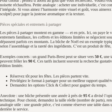
Pour choisir : pensez d’abord au goût que vous recherchez. Voulez‑vous d
noisette réchauffera. Petite analogie : acheter une individuelle, c’est 
l’intégrale. Si vous aimez l’harmonie entre visuel et goût, vous aimere
sculpté) pour juger la justesse aromatique et la texture.
Pièces spéciales et entremets à partager
Les pièces à partager montent en gamme — et en prix. Ici, on paye le v
entremets familiaux, les coffrets et les éditions limitées se négocient so
dépassent parfois ces montants. La bûche de Noël est un exemple typiqu
selon l’assemblage et la rareté des ingrédients. C’est un produit de fête
Exemples concrets : un grand Paris‑Brest peut se situer vers
50 €
, une 
peuvent frôler les
90 €
. Ces tarifs incluent souvent la recherche gustativ
édition limitée.
Réservez tôt pour les fêtes. Les pièces partent vite.
Privilégiez le format à partager pour un meilleur rapport qualité/
Demandez les options Click & Collect pour gagner du temps.
Anecdote : une bûche présentée une année à près de
95 €
a divisé l’opi
technique. Pour choisir, demandez la taille réelle (nombre de parts), r
analogie utile : une grande pièce, c’est comme réserver une table dans u
derrière le service.