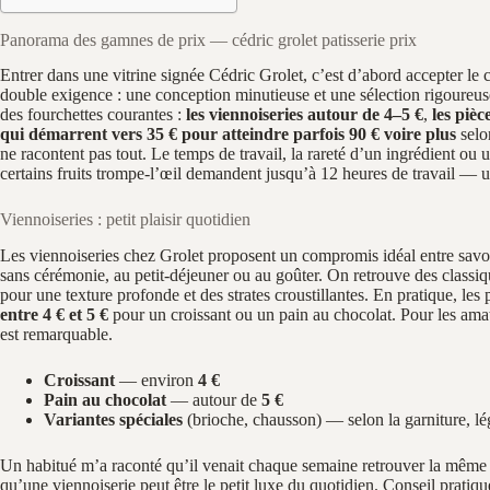
Panorama des gamnes de prix — cédric grolet patisserie prix
Entrer dans une vitrine signée Cédric Grolet, c’est d’abord accepter le ch
double exigence : une conception minutieuse et une sélection rigoureuse
des fourchettes courantes :
les viennoiseries autour de 4–5 €
,
les pièc
qui démarrent vers 35 € pour atteindre parfois 90 € voire plus
selo
ne racontent pas tout. Le temps de travail, la rareté d’un ingrédient ou 
certains fruits trompe‑l’œil demandent jusqu’à 12 heures de travail — un 
Viennoiseries : petit plaisir quotidien
Les viennoiseries chez Grolet proposent un compromis idéal entre savoi
sans cérémonie, au petit‑déjeuner ou au goûter. On retrouve des classique
pour une texture profonde et des strates croustillantes. En pratique, les 
entre 4 € et 5 €
pour un croissant ou un pain au chocolat. Pour les amat
est remarquable.
Croissant
— environ
4 €
Pain au chocolat
— autour de
5 €
Variantes spéciales
(brioche, chausson) — selon la garniture, l
Un habitué m’a raconté qu’il venait chaque semaine retrouver la même t
qu’une viennoiserie peut être le petit luxe du quotidien. Conseil pratiqu