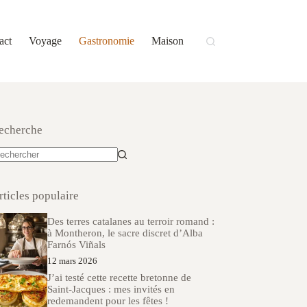
act
Voyage
Gastronomie
Maison
echerche
ucun
sultat
rticles populaire
Des terres catalanes au terroir romand :
à Montheron, le sacre discret d’Alba
Farnós Viñals
12 mars 2026
J’ai testé cette recette bretonne de
Saint-Jacques : mes invités en
redemandent pour les fêtes !