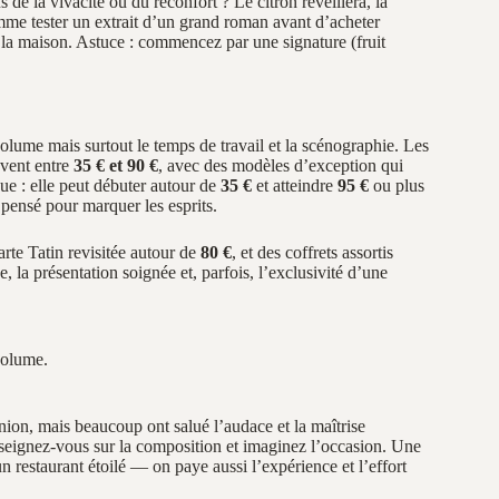
e la vivacité ou du réconfort ? Le citron réveillera, la
comme tester un extrait d’un grand roman avant d’acheter
z la maison. Astuce : commencez par une signature (fruit
olume mais surtout le temps de travail et la scénographie. Les
uvent entre
35 € et 90 €
, avec des modèles d’exception qui
e : elle peut débuter autour de
35 €
et atteindre
95 €
ou plus
, pensé pour marquer les esprits.
tarte Tatin revisitée autour de
80 €
, et des coffrets assortis
e, la présentation soignée et, parfois, l’exclusivité d’une
volume.
nion, mais beaucoup ont salué l’audace et la maîtrise
enseignez‑vous sur la composition et imaginez l’occasion. Une
n restaurant étoilé — on paye aussi l’expérience et l’effort