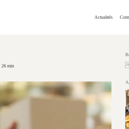
Actualités
Cont
R
26 min
A
ré
A