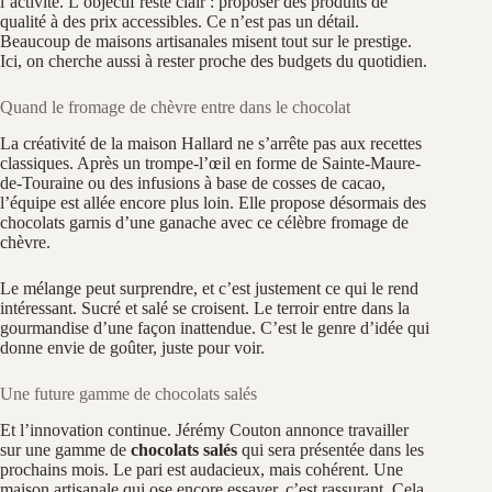
l’activité. L’objectif reste clair : proposer des produits de
qualité à des prix accessibles. Ce n’est pas un détail.
Beaucoup de maisons artisanales misent tout sur le prestige.
Ici, on cherche aussi à rester proche des budgets du quotidien.
Quand le fromage de chèvre entre dans le chocolat
La créativité de la maison Hallard ne s’arrête pas aux recettes
classiques. Après un trompe-l’œil en forme de Sainte-Maure-
de-Touraine ou des infusions à base de cosses de cacao,
l’équipe est allée encore plus loin. Elle propose désormais des
chocolats garnis d’une ganache avec ce célèbre fromage de
chèvre.
Le mélange peut surprendre, et c’est justement ce qui le rend
intéressant. Sucré et salé se croisent. Le terroir entre dans la
gourmandise d’une façon inattendue. C’est le genre d’idée qui
donne envie de goûter, juste pour voir.
Une future gamme de chocolats salés
Et l’innovation continue. Jérémy Couton annonce travailler
sur une gamme de
chocolats salés
qui sera présentée dans les
prochains mois. Le pari est audacieux, mais cohérent. Une
maison artisanale qui ose encore essayer, c’est rassurant. Cela