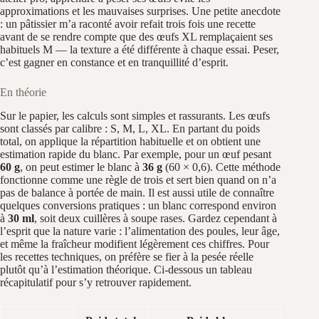
approximations et les mauvaises surprises. Une petite anecdote
: un pâtissier m’a raconté avoir refait trois fois une recette
avant de se rendre compte que des œufs XL remplaçaient ses
habituels M — la texture a été différente à chaque essai. Peser,
c’est gagner en constance et en tranquillité d’esprit.
En théorie
Sur le papier, les calculs sont simples et rassurants. Les œufs
sont classés par calibre : S, M, L, XL. En partant du poids
total, on applique la répartition habituelle et on obtient une
estimation rapide du blanc. Par exemple, pour un œuf pesant
60 g
, on peut estimer le blanc à
36 g
(60 × 0,6). Cette méthode
fonctionne comme une règle de trois et sert bien quand on n’a
pas de balance à portée de main. Il est aussi utile de connaître
quelques conversions pratiques : un blanc correspond environ
à
30 ml
, soit deux cuillères à soupe rases. Gardez cependant à
l’esprit que la nature varie : l’alimentation des poules, leur âge,
et même la fraîcheur modifient légèrement ces chiffres. Pour
les recettes techniques, on préfère se fier à la pesée réelle
plutôt qu’à l’estimation théorique. Ci-dessous un tableau
récapitulatif pour s’y retrouver rapidement.