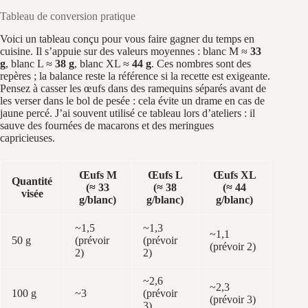
Tableau de conversion pratique
Voici un tableau conçu pour vous faire gagner du temps en
cuisine. Il s’appuie sur des valeurs moyennes : blanc M ≈
33
g
, blanc L ≈
38 g
, blanc XL ≈
44 g
. Ces nombres sont des
repères ; la balance reste la référence si la recette est exigeante.
Pensez à casser les œufs dans des ramequins séparés avant de
les verser dans le bol de pesée : cela évite un drame en cas de
jaune percé. J’ai souvent utilisé ce tableau lors d’ateliers : il
sauve des fournées de macarons et des meringues
capricieuses.
Œufs M
Œufs L
Œufs XL
Quantité
(≈ 33
(≈ 38
(≈ 44
visée
g/blanc)
g/blanc)
g/blanc)
~1,5
~1,3
~1,1
50 g
(prévoir
(prévoir
(prévoir 2)
2)
2)
~2,6
~2,3
100 g
~3
(prévoir
(prévoir 3)
3)