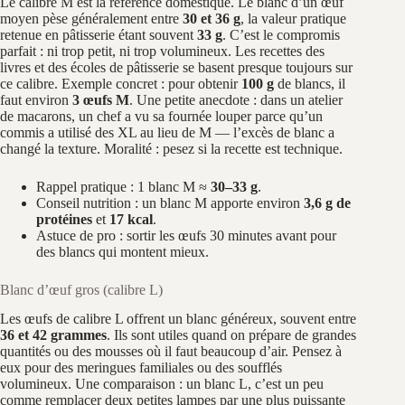
Le calibre M est la référence domestique. Le blanc d’un œuf
moyen pèse généralement entre
30 et 36 g
, la valeur pratique
retenue en pâtisserie étant souvent
33 g
. C’est le compromis
parfait : ni trop petit, ni trop volumineux. Les recettes des
livres et des écoles de pâtisserie se basent presque toujours sur
ce calibre. Exemple concret : pour obtenir
100 g
de blancs, il
faut environ
3 œufs M
. Une petite anecdote : dans un atelier
de macarons, un chef a vu sa fournée louper parce qu’un
commis a utilisé des XL au lieu de M — l’excès de blanc a
changé la texture. Moralité : pesez si la recette est technique.
Rappel pratique : 1 blanc M ≈
30–33 g
.
Conseil nutrition : un blanc M apporte environ
3,6 g de
protéines
et
17 kcal
.
Astuce de pro : sortir les œufs 30 minutes avant pour
des blancs qui montent mieux.
Blanc d’œuf gros (calibre L)
Les œufs de calibre L offrent un blanc généreux, souvent entre
36 et 42 grammes
. Ils sont utiles quand on prépare de grandes
quantités ou des mousses où il faut beaucoup d’air. Pensez à
eux pour des meringues familiales ou des soufflés
volumineux. Une comparaison : un blanc L, c’est un peu
comme remplacer deux petites lampes par une plus puissante