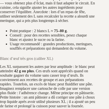
— vous obtenez plus d’éclat, mais il faut adapter le circuit. En
cuisine, cela signifie ajuster les autres ingrédients pour
conserver l’équilibre. Anecdote : lors d’un repas de fête,
utiliser seulement des L sans recalculer la recette a alourdi une
meringue, qui a pris plus longtemps à sécher.
Point pratique : 2 blancs L ≈
75–80 g
.
Conseil : pour des recettes sensibles, pesez chaque
blanc et ajustez le sucre ou la farine.
Usage recommandé : grandes productions, meringues,
soufflés et préparations qui demandent du volume.
Blanc d’œuf très gros (calibre XL)
Les XL surpassent les autres par leur amplitude : le blanc peut
atteindre
42 g ou plus
. Ces œufs sont appréciés quand on
souhaite gagner du volume sans casser trop d’œufs. Ils
conviennent aux recettes de groupe et aux préparations
rapides. Toutefois, un excès de blanc peut fluidifier une pâte.
Imaginez remplacer une cartouche de colle par une version
plus fluide : l’adhérence change. Même principe en pâtisserie.
Petite histoire : un ami pâtissier a dû corriger une pâte à choux
trop liquide après avoir utilisé plusieurs XL ; il a ajouté un peu
de farine et prolongé la cuisson pour sauver la fournée.