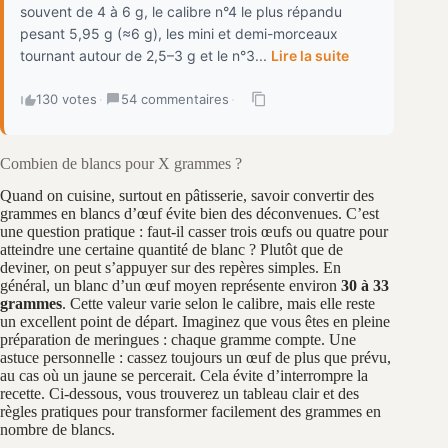
souvent de 4 à 6 g, le calibre n°4 le plus répandu
pesant 5,95 g (≈6 g), les mini et demi-morceaux
tournant autour de 2,5–3 g et le n°3...
Lire la suite
130 votes
·
54 commentaires
·
Combien de blancs pour X grammes ?
Quand on cuisine, surtout en pâtisserie, savoir convertir des
grammes en blancs d’œuf évite bien des déconvenues. C’est
une question pratique : faut‑il casser trois œufs ou quatre pour
atteindre une certaine quantité de blanc ? Plutôt que de
deviner, on peut s’appuyer sur des repères simples. En
général, un blanc d’un œuf moyen représente environ
30 à 33
grammes
. Cette valeur varie selon le calibre, mais elle reste
un excellent point de départ. Imaginez que vous êtes en pleine
préparation de meringues : chaque gramme compte. Une
astuce personnelle : cassez toujours un œuf de plus que prévu,
au cas où un jaune se percerait. Cela évite d’interrompre la
recette. Ci‑dessous, vous trouverez un tableau clair et des
règles pratiques pour transformer facilement des grammes en
nombre de blancs.