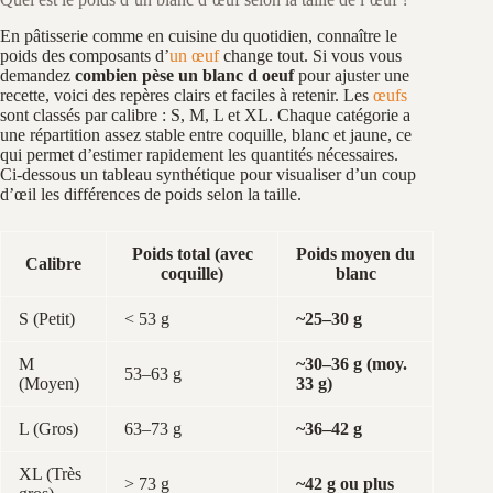
En pâtisserie comme en cuisine du quotidien, connaître le
poids des composants d’
un œuf
change tout. Si vous vous
demandez
combien pèse un blanc d oeuf
pour ajuster une
recette, voici des repères clairs et faciles à retenir. Les
œufs
sont classés par calibre : S, M, L et XL. Chaque catégorie a
une répartition assez stable entre coquille, blanc et jaune, ce
qui permet d’estimer rapidement les quantités nécessaires.
Ci‑dessous un tableau synthétique pour visualiser d’un coup
d’œil les différences de poids selon la taille.
Poids total (avec
Poids moyen du
Calibre
coquille)
blanc
S (Petit)
< 53 g
~25–30 g
M
~30–36 g (moy.
53–63 g
(Moyen)
33 g)
L (Gros)
63–73 g
~36–42 g
XL (Très
> 73 g
~42 g ou plus