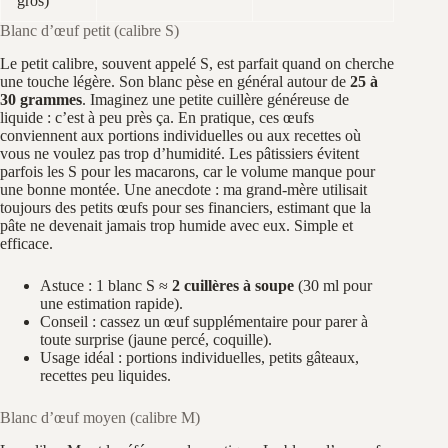
gros)
Blanc d’œuf petit (calibre S)
Le petit calibre, souvent appelé S, est parfait quand on cherche
une touche légère. Son blanc pèse en général autour de
25 à
30 grammes
. Imaginez une petite cuillère généreuse de
liquide : c’est à peu près ça. En pratique, ces œufs
conviennent aux portions individuelles ou aux recettes où
vous ne voulez pas trop d’humidité. Les pâtissiers évitent
parfois les S pour les macarons, car le volume manque pour
une bonne montée. Une anecdote : ma grand‑mère utilisait
toujours des petits œufs pour ses financiers, estimant que la
pâte ne devenait jamais trop humide avec eux. Simple et
efficace.
Astuce : 1 blanc S ≈
2 cuillères à soupe
(30 ml pour
une estimation rapide).
Conseil : cassez un œuf supplémentaire pour parer à
toute surprise (jaune percé, coquille).
Usage idéal : portions individuelles, petits gâteaux,
recettes peu liquides.
Blanc d’œuf moyen (calibre M)