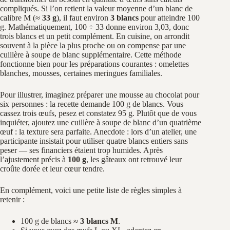
compliqués. Si l’on retient la valeur moyenne d’un blanc de
calibre M (≈
33 g
), il faut environ
3 blancs
pour atteindre 100
g. Mathématiquement, 100 ÷ 33 donne environ 3,03, donc
trois blancs et un petit complément. En cuisine, on arrondit
souvent à la pièce la plus proche ou on compense par une
cuillère à soupe de blanc supplémentaire. Cette méthode
fonctionne bien pour les préparations courantes : omelettes
blanches, mousses, certaines meringues familiales.
Pour illustrer, imaginez préparer une mousse au chocolat pour
six personnes : la recette demande 100 g de blancs. Vous
cassez trois œufs, pesez et constatez 95 g. Plutôt que de vous
inquiéter, ajoutez une cuillère à soupe de blanc d’un quatrième
œuf : la texture sera parfaite. Anecdote : lors d’un atelier, une
participante insistait pour utiliser quatre blancs entiers sans
peser — ses financiers étaient trop humides. Après
l’ajustement précis à
100 g
, les gâteaux ont retrouvé leur
croûte dorée et leur cœur tendre.
En complément, voici une petite liste de règles simples à
retenir :
100 g de blancs ≈
3 blancs M
.