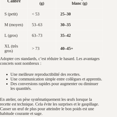
Calibre
(g)
blanc (g)
S (petit)
< 53
25–30
M (moyen)
53–63
30–35
L (gros)
63–73
35–42
XL (très
> 73
40–45+
gros)
Adopter ces standards, c’est réduire le hasard. Les avantages
concrets sont nombreux :
Une meilleure reproductibilité des recettes.
Une communication simple entre collègues et apprentis.
Des conversions rapides pour augmenter ou diminuer
les quantités.
En atelier, on pèse systématiquement les œufs lorsque la
recette est technique. Cela évite les surprises et le gaspillage.
Casser un œuf de plus pour atteindre le bon poids est une
habitude courante et sage.