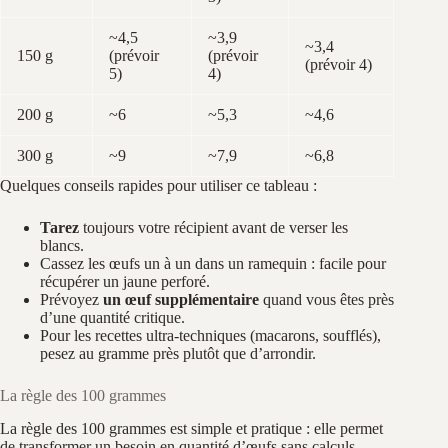
~4,5
~3,9
~3,4
150 g
(prévoir
(prévoir
(prévoir 4)
5)
4)
200 g
~6
~5,3
~4,6
300 g
~9
~7,9
~6,8
Quelques conseils rapides pour utiliser ce tableau :
Tarez
toujours votre récipient avant de verser les
blancs.
Cassez les œufs un à un dans un ramequin : facile pour
récupérer un jaune perforé.
Prévoyez
un œuf supplémentaire
quand vous êtes près
d’une quantité critique.
Pour les recettes ultra‑techniques (macarons, soufflés),
pesez au gramme près plutôt que d’arrondir.
La règle des 100 grammes
La règle des 100 grammes est simple et pratique : elle permet
de transformer un besoin en quantité d’œufs sans calculs