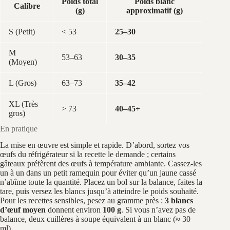
Poids total
Poids blanc
Calibre
(g)
approximatif (g)
S (Petit)
< 53
25–30
M
53–63
30–35
(Moyen)
L (Gros)
63–73
35–42
XL (Très
> 73
40–45+
gros)
En pratique
La mise en œuvre est simple et rapide. D’abord, sortez vos
œufs du réfrigérateur si la recette le demande ; certains
gâteaux préfèrent des œufs à température ambiante. Cassez-les
un à un dans un petit ramequin pour éviter qu’un jaune cassé
n’abîme toute la quantité. Placez un bol sur la balance, faites la
tare, puis versez les blancs jusqu’à atteindre le poids souhaité.
Pour les recettes sensibles, pesez au gramme près :
3 blancs
d’œuf moyen
donnent environ
100 g
. Si vous n’avez pas de
balance, deux cuillères à soupe équivalent à un blanc (≈ 30
ml).