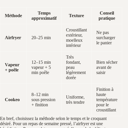
Temps
Conseil
Méthode
Texture
approximatif
pratique
Croustillant
Ne pas
extérieur,
Airfryer
20–25 min
surcharger
moelleux
le panier
intérieur
Très
12–15 min
fondant,
Bien sécher
Vapeur
vapeur + 5
peau
avant de
+ poêle
min poêle
légèrement
saisir
dorée
Finition à
8–12 min
haute
Uniforme,
Cookeo
sous pression
température
très tendre
+ finition
pour le
croustillant
En bref, choisissez la méthode selon le temps et le croquant
désiré. Pour un repas de semaine pressé, l’airfryer est une