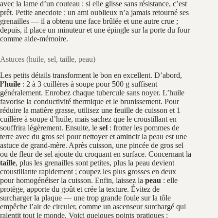
avec la lame d’un couteau : si elle glisse sans résistance, c’est
prêt. Petite anecdote : un ami oublieux n’a jamais retourné ses
grenailles — il a obtenu une face brûlée et une autre crue ;
depuis, il place un minuteur et une épingle sur la porte du four
comme aide-mémoire.
Astuces (huile, sel, taille, peau)
Les petits détails transforment le bon en excellent. D’abord,
l’huile
: 2 à 3 cuillères à soupe pour 500 g suffisent
généralement. Enrobez chaque tubercule sans noyer. L’huile
favorise la conductivité thermique et le brunissement. Pour
réduire la matière grasse, utilisez une feuille de cuisson et 1
cuillère à soupe d’huile, mais sachez que le croustillant en
souffrira légèrement. Ensuite, le
sel
: frotter les pommes de
terre avec du gros sel pour nettoyer et amincir la peau est une
astuce de grand-mère. Après cuisson, une pincée de gros sel
ou de fleur de sel ajoute du croquant en surface. Concernant la
taille
, plus les grenailles sont petites, plus la peau devient
croustillante rapidement ; coupez les plus grosses en deux
pour homogénéiser la cuisson. Enfin, laissez la
peau
: elle
protège, apporte du goût et crée la texture. Évitez de
surcharger la plaque — une trop grande foule sur la tôle
empêche l’air de circuler, comme un ascenseur surchargé qui
ralentit tout le monde. Voici quelques points pratiques :