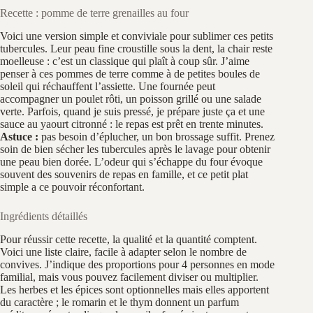
Recette : pomme de terre grenailles au four
Voici une version simple et conviviale pour sublimer ces petits
tubercules. Leur peau fine croustille sous la dent, la chair reste
moelleuse : c’est un classique qui plaît à coup sûr. J’aime
penser à ces pommes de terre comme à de petites boules de
soleil qui réchauffent l’assiette. Une fournée peut
accompagner un poulet rôti, un poisson grillé ou une salade
verte. Parfois, quand je suis pressé, je prépare juste ça et une
sauce au yaourt citronné : le repas est prêt en trente minutes.
Astuce :
pas besoin d’éplucher, un bon brossage suffit. Prenez
soin de bien sécher les tubercules après le lavage pour obtenir
une peau bien dorée. L’odeur qui s’échappe du four évoque
souvent des souvenirs de repas en famille, et ce petit plat
simple a ce pouvoir réconfortant.
Ingrédients détaillés
Pour réussir cette recette, la qualité et la quantité comptent.
Voici une liste claire, facile à adapter selon le nombre de
convives. J’indique des proportions pour 4 personnes en mode
familial, mais vous pouvez facilement diviser ou multiplier.
Les herbes et les épices sont optionnelles mais elles apportent
du caractère ; le romarin et le thym donnent un parfum