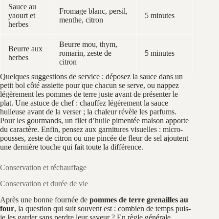
Sauce au
Fromage blanc, persil,
yaourt et
5 minutes
menthe, citron
herbes
Beurre mou, thym,
Beurre aux
romarin, zeste de
5 minutes
herbes
citron
Quelques suggestions de service : déposez la sauce dans un
petit bol côté assiette pour que chacun se serve, ou nappez
légèrement les pommes de terre juste avant de présenter le
plat. Une astuce de chef : chauffez légèrement la sauce
huileuse avant de la verser ; la chaleur révèle les parfums.
Pour les gourmands, un filet d’huile pimentée maison apporte
du caractère. Enfin, pensez aux garnitures visuelles : micro-
pousses, zeste de citron ou une pincée de fleur de sel ajoutent
une dernière touche qui fait toute la différence.
Conservation et réchauffage
Conservation et durée de vie
Après une bonne fournée de
pommes de terre grenailles au
four
, la question qui suit souvent est : combien de temps puis-
je les garder sans perdre leur saveur ? En règle générale,