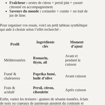
Fraîcheur :
zestes de citron + persil plat + yaourt
citronné en accompagnement.
Saveurs du monde :
coriandre + cumin + un trait de
jus de lime.
Pour organiser vos essais, voici un petit tableau synthétique
qui aide à choisir selon l’effet recherché :
Ingrédients
Moment
Profil
clés
d’ajout
Avant et
Romarin,
Méditerranéen
pendant la
thym, ail
cuisson
Fumé &
Paprika fumé,
Avant cuisson
chaleureux
huile d’olive
Frais &
Persil, citron,
Après cuisson
acidulé
ciboulette
Enfin, variez les textures : graines de sésame toastées, éclats
de noix ou copeaux de parmesan ajoutent du contraste et