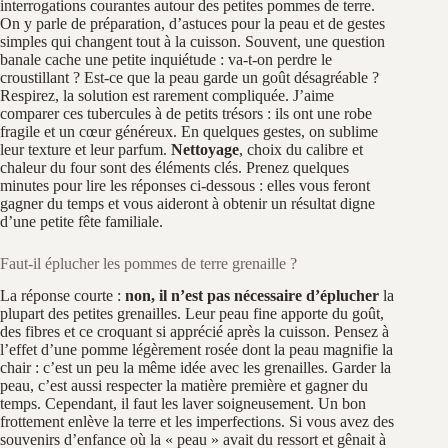
interrogations courantes autour des petites pommes de terre.
On y parle de préparation, d’astuces pour la peau et de gestes
simples qui changent tout à la cuisson. Souvent, une question
banale cache une petite inquiétude : va-t-on perdre le
croustillant ? Est-ce que la peau garde un goût désagréable ?
Respirez, la solution est rarement compliquée. J’aime
comparer ces tubercules à de petits trésors : ils ont une robe
fragile et un cœur généreux. En quelques gestes, on sublime
leur texture et leur parfum.
Nettoyage
, choix du calibre et
chaleur du four sont des éléments clés. Prenez quelques
minutes pour lire les réponses ci-dessous : elles vous feront
gagner du temps et vous aideront à obtenir un résultat digne
d’une petite fête familiale.
Faut-il éplucher les pommes de terre grenaille ?
La réponse courte :
non, il n’est pas nécessaire d’éplucher
la
plupart des petites grenailles. Leur peau fine apporte du goût,
des fibres et ce croquant si apprécié après la cuisson. Pensez à
l’effet d’une pomme légèrement rosée dont la peau magnifie la
chair : c’est un peu la même idée avec les grenailles. Garder la
peau, c’est aussi respecter la matière première et gagner du
temps. Cependant, il faut les laver soigneusement. Un bon
frottement enlève la terre et les imperfections. Si vous avez des
souvenirs d’enfance où la « peau » avait du ressort et gênait à