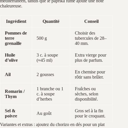
méditerranéen, tandis que le paprika fumé ajoute une note
chaleureuse.
Ingrédient
Quantité
Conseil
Pommes de
Choisir des
terre
500 g
tubercules de 28–
grenaille
40 mm.
Huile
3 c. à soupe
Extra vierge pour
d’olive
(≈45 ml)
plus de parfum.
En chemise pour
Ail
2 gousses
rôtir sans brûler.
1 branche ou 1
Fraîches ou
Romarin /
c. à soupe
sèches, selon
Thym
d’herbes
disponibilité.
Sel &
Gros sel à la fin
Au goût
poivre
pour le croquant.
Variantes et extras : ajoutez du chorizo en dés pour un plat