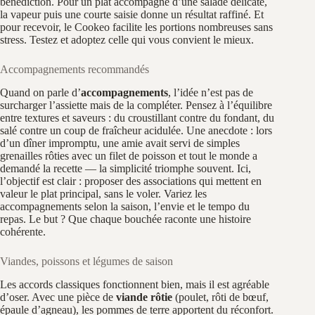
bénédiction. Pour un plat accompagné d’une salade délicate,
la vapeur puis une courte saisie donne un résultat raffiné. Et
pour recevoir, le Cookeo facilite les portions nombreuses sans
stress. Testez et adoptez celle qui vous convient le mieux.
Accompagnements recommandés
Quand on parle d’
accompagnements
, l’idée n’est pas de
surcharger l’assiette mais de la compléter. Pensez à l’équilibre
entre textures et saveurs : du croustillant contre du fondant, du
salé contre un coup de fraîcheur acidulée. Une anecdote : lors
d’un dîner impromptu, une amie avait servi de simples
grenailles rôties avec un filet de poisson et tout le monde a
demandé la recette — la simplicité triomphe souvent. Ici,
l’objectif est clair : proposer des associations qui mettent en
valeur le plat principal, sans le voler. Variez les
accompagnements selon la saison, l’envie et le tempo du
repas. Le but ? Que chaque bouchée raconte une histoire
cohérente.
Viandes, poissons et légumes de saison
Les accords classiques fonctionnent bien, mais il est agréable
d’oser. Avec une pièce de
viande rôtie
(poulet, rôti de bœuf,
épaule d’agneau), les pommes de terre apportent du réconfort.