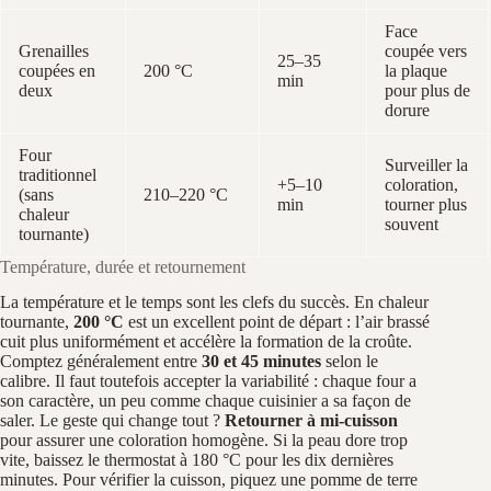
Face
Grenailles
coupée vers
25–35
coupées en
200 °C
la plaque
min
deux
pour plus de
dorure
Four
Surveiller la
traditionnel
+5–10
coloration,
(sans
210–220 °C
min
tourner plus
chaleur
souvent
tournante)
Température, durée et retournement
La température et le temps sont les clefs du succès. En chaleur
tournante,
200 °C
est un excellent point de départ : l’air brassé
cuit plus uniformément et accélère la formation de la croûte.
Comptez généralement entre
30 et 45 minutes
selon le
calibre. Il faut toutefois accepter la variabilité : chaque four a
son caractère, un peu comme chaque cuisinier a sa façon de
saler. Le geste qui change tout ?
Retourner à mi-cuisson
pour assurer une coloration homogène. Si la peau dore trop
vite, baissez le thermostat à 180 °C pour les dix dernières
minutes. Pour vérifier la cuisson, piquez une pomme de terre