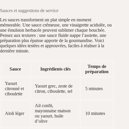
Sauces et suggestions de service
Les sauces transforment un plat simple en moment
mémorable. Une sauce crémeuse, une vinaigrette acidulée, ou
une émulsion herbacée peuvent sublimer chaque bouchée.
Pensez aux textures : une sauce fluide nappe l’assiette, une
préparation plus épaisse apporte de la gourmandise. Voici
quelques idées testées et approuvées, faciles à réaliser à la
dernière minute.
Temps de
Sauce
Ingrédients clés
préparation
Yaourt
Yaourt grec, zeste de
citronné et
5 minutes
citron, ciboulette, sel
ciboulette
Ail confit,
mayonnaise maison
Aïoli léger
10 minutes
ou yaourt, huile
d’olive