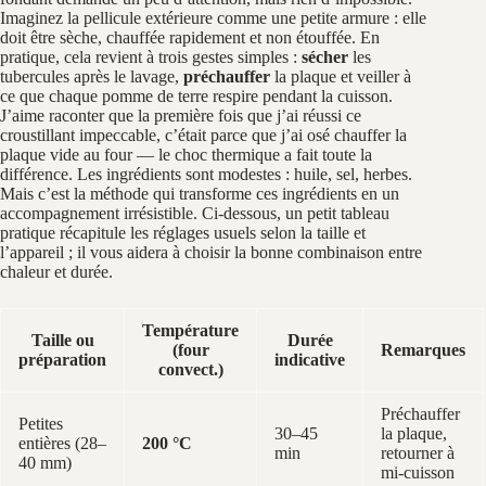
Imaginez la pellicule extérieure comme une petite armure : elle
doit être sèche, chauffée rapidement et non étouffée. En
pratique, cela revient à trois gestes simples :
sécher
les
tubercules après le lavage,
préchauffer
la plaque et veiller à
ce que chaque pomme de terre respire pendant la cuisson.
J’aime raconter que la première fois que j’ai réussi ce
croustillant impeccable, c’était parce que j’ai osé chauffer la
plaque vide au four — le choc thermique a fait toute la
différence. Les ingrédients sont modestes : huile, sel, herbes.
Mais c’est la méthode qui transforme ces ingrédients en un
accompagnement irrésistible. Ci-dessous, un petit tableau
pratique récapitule les réglages usuels selon la taille et
l’appareil ; il vous aidera à choisir la bonne combinaison entre
chaleur et durée.
Température
Taille ou
Durée
(four
Remarques
préparation
indicative
convect.)
Préchauffer
Petites
30–45
la plaque,
entières (28–
200 °C
min
retourner à
40 mm)
mi-cuisson