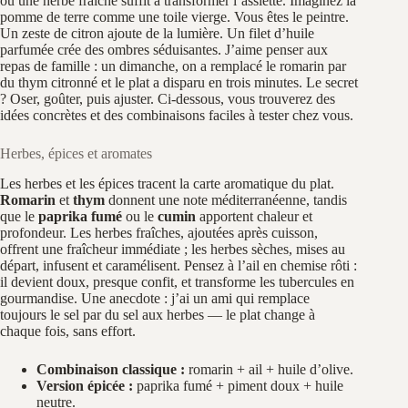
ou une herbe fraîche suffit à transformer l’assiette. Imaginez la
pomme de terre comme une toile vierge. Vous êtes le peintre.
Un zeste de citron ajoute de la lumière. Un filet d’huile
parfumée crée des ombres séduisantes. J’aime penser aux
repas de famille : un dimanche, on a remplacé le romarin par
du thym citronné et le plat a disparu en trois minutes. Le secret
? Oser, goûter, puis ajuster. Ci‑dessous, vous trouverez des
idées concrètes et des combinaisons faciles à tester chez vous.
Herbes, épices et aromates
Les herbes et les épices tracent la carte aromatique du plat.
Romarin
et
thym
donnent une note méditerranéenne, tandis
que le
paprika fumé
ou le
cumin
apportent chaleur et
profondeur. Les herbes fraîches, ajoutées après cuisson,
offrent une fraîcheur immédiate ; les herbes sèches, mises au
départ, infusent et caramélisent. Pensez à l’ail en chemise rôti :
il devient doux, presque confit, et transforme les tubercules en
gourmandise. Une anecdote : j’ai un ami qui remplace
toujours le sel par du sel aux herbes — le plat change à
chaque fois, sans effort.
Combinaison classique :
romarin + ail + huile d’olive.
Version épicée :
paprika fumé + piment doux + huile
neutre.