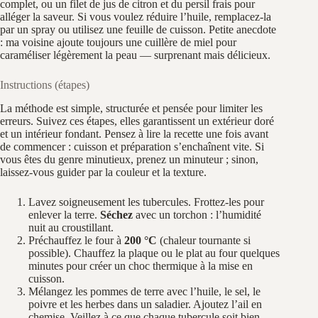
complet, ou un filet de jus de citron et du persil frais pour
alléger la saveur. Si vous voulez réduire l’huile, remplacez-la
par un spray ou utilisez une feuille de cuisson. Petite anecdote
: ma voisine ajoute toujours une cuillère de miel pour
caraméliser légèrement la peau — surprenant mais délicieux.
Instructions (étapes)
La méthode est simple, structurée et pensée pour limiter les
erreurs. Suivez ces étapes, elles garantissent un extérieur doré
et un intérieur fondant. Pensez à lire la recette une fois avant
de commencer : cuisson et préparation s’enchaînent vite. Si
vous êtes du genre minutieux, prenez un minuteur ; sinon,
laissez-vous guider par la couleur et la texture.
Lavez soigneusement les tubercules. Frottez-les pour
enlever la terre.
Séchez
avec un torchon : l’humidité
nuit au croustillant.
Préchauffez le four à
200 °C
(chaleur tournante si
possible). Chauffez la plaque ou le plat au four quelques
minutes pour créer un choc thermique à la mise en
cuisson.
Mélangez les pommes de terre avec l’huile, le sel, le
poivre et les herbes dans un saladier. Ajoutez l’ail en
chemise. Veillez à ce que chaque tubercule soit bien