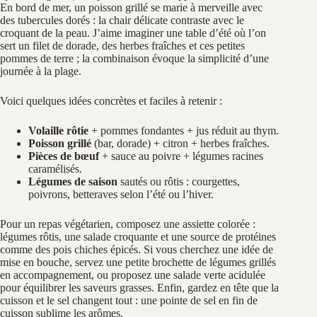
En bord de mer, un poisson grillé se marie à merveille avec
des tubercules dorés : la chair délicate contraste avec le
croquant de la peau. J’aime imaginer une table d’été où l’on
sert un filet de dorade, des herbes fraîches et ces petites
pommes de terre ; la combinaison évoque la simplicité d’une
journée à la plage.
Voici quelques idées concrètes et faciles à retenir :
Volaille rôtie
+ pommes fondantes + jus réduit au thym.
Poisson grillé
(bar, dorade) + citron + herbes fraîches.
Pièces de bœuf
+ sauce au poivre + légumes racines
caramélisés.
Légumes de saison
sautés ou rôtis : courgettes,
poivrons, betteraves selon l’été ou l’hiver.
Pour un repas végétarien, composez une assiette colorée :
légumes rôtis, une salade croquante et une source de protéines
comme des pois chiches épicés. Si vous cherchez une idée de
mise en bouche, servez une petite brochette de légumes grillés
en accompagnement, ou proposez une salade verte acidulée
pour équilibrer les saveurs grasses. Enfin, gardez en tête que la
cuisson et le sel changent tout : une pointe de sel en fin de
cuisson sublime les arômes.