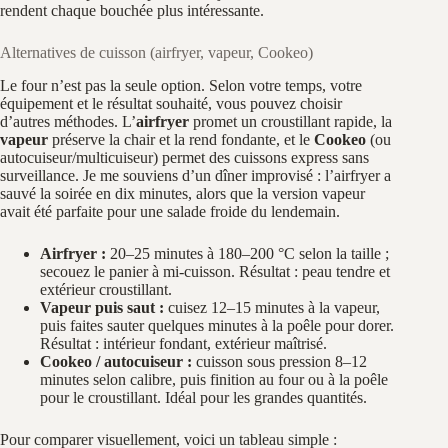
rendent chaque bouchée plus intéressante.
Alternatives de cuisson (airfryer, vapeur, Cookeo)
Le four n’est pas la seule option. Selon votre temps, votre
équipement et le résultat souhaité, vous pouvez choisir
d’autres méthodes. L’
airfryer
promet un croustillant rapide, la
vapeur
préserve la chair et la rend fondante, et le
Cookeo
(ou
autocuiseur/multicuiseur) permet des cuissons express sans
surveillance. Je me souviens d’un dîner improvisé : l’airfryer a
sauvé la soirée en dix minutes, alors que la version vapeur
avait été parfaite pour une salade froide du lendemain.
Airfryer :
20–25 minutes à 180–200 °C selon la taille ;
secouez le panier à mi-cuisson. Résultat : peau tendre et
extérieur croustillant.
Vapeur puis saut :
cuisez 12–15 minutes à la vapeur,
puis faites sauter quelques minutes à la poêle pour dorer.
Résultat : intérieur fondant, extérieur maîtrisé.
Cookeo / autocuiseur :
cuisson sous pression 8–12
minutes selon calibre, puis finition au four ou à la poêle
pour le croustillant. Idéal pour les grandes quantités.
Pour comparer visuellement, voici un tableau simple :