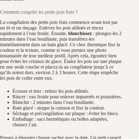
Comment congeler les petits pois frais ?
La congélation des petits pois frais commence avant tout par
un tri et un rinçage. Enlevez les pois abîmés et rincez
rapidement à l’eau froide. Ensuite,
blanchissez
: plongez-les 2
minutes dans l’eau bouillante, puis transférez-les
immédiatement dans un bain glacé. Ce choc thermique fixe la
couleur et la texture, comme si vous preniez une photo
instantanée de leur meilleur profil. Après cela, égouttez bien
pour éviter les cristaux de glace. Étalez les pois sur une plaque
en une seule couche et placez-la au congélateur jusqu’à ce
qu’ils soient durs, environ 2 à 3 heures. Cette étape empêche
les pois de coller entre eux.
Écosser et trier : retirez les pois abîmés.
Rincer : eau froide pour enlever impuretés et poussières.
Blanchir : 2 minutes dans l’eau bouillante.
Bain glacé : stoppe la cuisson et fixe la couleur.
Séchage et précongélation sur plaque : éviter les blocs.
Emballage : sacs hermétiques ou boîtes adaptées,
chassez l’air.
Pensez à étiqueter chaque sachet avec la date. Un petit conseil