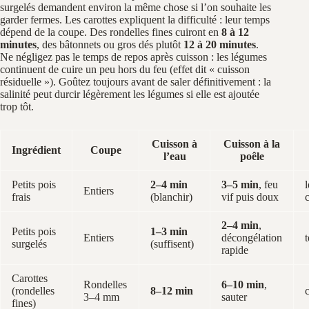
surgelés demandent environ la même chose si l’on souhaite les
garder fermes. Les carottes expliquent la difficulté : leur temps
dépend de la coupe. Des rondelles fines cuiront en
8 à 12
minutes
, des bâtonnets ou gros dés plutôt
12 à 20 minutes
.
Ne négligez pas le temps de repos après cuisson : les légumes
continuent de cuire un peu hors du feu (effet dit « cuisson
résiduelle »). Goûtez toujours avant de saler définitivement : la
salinité peut durcir légèrement les légumes si elle est ajoutée
trop tôt.
Cuisson à
Cuisson à la
Ingrédient
Coupe
l’eau
poêle
Petits pois
2–4 min
3–5 min
, feu
Entiers
frais
(blanchir)
vif puis doux
2–4 min
,
Petits pois
1–3 min
Entiers
décongélation
surgelés
(suffisent)
rapide
Carottes
Rondelles
6–10 min
,
(rondelles
8–12 min
3–4 mm
sauter
fines)