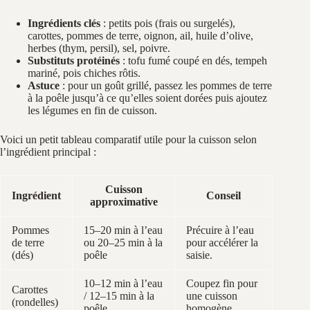
Ingrédients clés
: petits pois (frais ou surgelés),
carottes, pommes de terre, oignon, ail, huile d’olive,
herbes (thym, persil), sel, poivre.
Substituts protéinés
: tofu fumé coupé en dés, tempeh
mariné, pois chiches rôtis.
Astuce
: pour un goût grillé, passez les pommes de terre
à la poêle jusqu’à ce qu’elles soient dorées puis ajoutez
les légumes en fin de cuisson.
Voici un petit tableau comparatif utile pour la cuisson selon
l’ingrédient principal :
Cuisson
Ingrédient
Conseil
approximative
Pommes
15–20 min à l’eau
Précuire à l’eau
de terre
ou 20–25 min à la
pour accélérer la
(dés)
poêle
saisie.
10–12 min à l’eau
Coupez fin pour
Carottes
/ 12–15 min à la
une cuisson
(rondelles)
poêle
homogène.