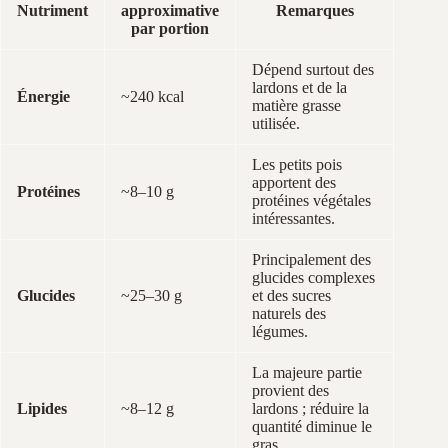
Nutriment
approximative
Remarques
par portion
Dépend surtout des
lardons et de la
Énergie
~240 kcal
matière grasse
utilisée.
Les petits pois
apportent des
Protéines
~8–10 g
protéines végétales
intéressantes.
Principalement des
glucides complexes
Glucides
~25–30 g
et des sucres
naturels des
légumes.
La majeure partie
provient des
Lipides
~8–12 g
lardons ; réduire la
quantité diminue le
gras.