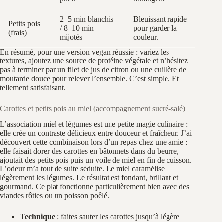
2–5 min blanchis
Bleuissant rapide
Petits pois
/ 8–10 min
pour garder la
(frais)
mijotés
couleur.
En résumé, pour une version vegan réussie : variez les
textures, ajoutez une source de protéine végétale et n’hésitez
pas à terminer par un filet de jus de citron ou une cuillère de
moutarde douce pour relever l’ensemble. C’est simple. Et
tellement satisfaisant.
Carottes et petits pois au miel (accompagnement sucré‑salé)
L’association miel et légumes est une petite magie culinaire :
elle crée un contraste délicieux entre douceur et fraîcheur. J’ai
découvert cette combinaison lors d’un repas chez une amie :
elle faisait dorer des carottes en bâtonnets dans du beurre,
ajoutait des petits pois puis un voile de miel en fin de cuisson.
L’odeur m’a tout de suite séduite. Le miel caramélise
légèrement les légumes. Le résultat est fondant, brillant et
gourmand. Ce plat fonctionne particulièrement bien avec des
viandes rôties ou un poisson poêlé.
Technique
: faites sauter les carottes jusqu’à légère