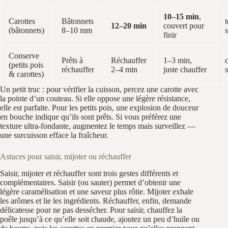
10–15 min
,
Carottes
Bâtonnets
12–20 min
couvert pour
(bâtonnets)
8–10 mm
finir
Conserve
Prêts à
Réchauffer
1–3 min,
c
(petits pois
réchauffer
2–4 min
juste chauffer
& carottes)
Un petit truc : pour vérifier la cuisson, percez une carotte avec
la pointe d’un couteau. Si elle oppose une légère résistance,
elle est parfaite. Pour les petits pois, une explosion de douceur
en bouche indique qu’ils sont prêts. Si vous préférez une
texture ultra‑fondante, augmentez le temps mais surveillez —
une surcuisson efface la fraîcheur.
Astuces pour saisir, mijoter ou réchauffer
Saisir, mijoter et réchauffer sont trois gestes différents et
complémentaires. Saisir (ou sauter) permet d’obtenir une
légère caramélisation et une saveur plus rôtie. Mijoter exhale
les arômes et lie les ingrédients. Réchauffer, enfin, demande
délicatesse pour ne pas dessécher. Pour saisir, chauffez la
poêle jusqu’à ce qu’elle soit chaude, ajoutez un peu d’huile ou