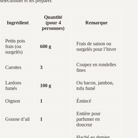
sélectionner et les préparer.
Quantité
Ingrédient
(pour 4
Remarque
personnes)
Petits pois
Frais de saison ou
frais (ou
600 g
surgelés pour l’hiver
surgelés)
Coupez en rondelles
Carottes
3
fines
Lardons
Ou bacon, jambon,
100 g
fumés
tofu fumé
Oignon
1
Émincé
Entière pour
Gousse d’ail
1
parfumer en
douceur
Haché au dernier