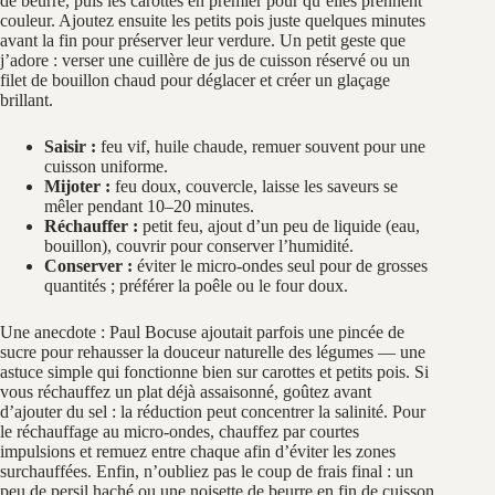
de beurre, puis les carottes en premier pour qu’elles prennent
couleur. Ajoutez ensuite les petits pois juste quelques minutes
avant la fin pour préserver leur verdure. Un petit geste que
j’adore : verser une cuillère de jus de cuisson réservé ou un
filet de bouillon chaud pour déglacer et créer un glaçage
brillant.
Saisir :
feu vif, huile chaude, remuer souvent pour une
cuisson uniforme.
Mijoter :
feu doux, couvercle, laisse les saveurs se
mêler pendant 10–20 minutes.
Réchauffer :
petit feu, ajout d’un peu de liquide (eau,
bouillon), couvrir pour conserver l’humidité.
Conserver :
éviter le micro‑ondes seul pour de grosses
quantités ; préférer la poêle ou le four doux.
Une anecdote : Paul Bocuse ajoutait parfois une pincée de
sucre pour rehausser la douceur naturelle des légumes — une
astuce simple qui fonctionne bien sur carottes et petits pois. Si
vous réchauffez un plat déjà assaisonné, goûtez avant
d’ajouter du sel : la réduction peut concentrer la salinité. Pour
le réchauffage au micro‑ondes, chauffez par courtes
impulsions et remuez entre chaque afin d’éviter les zones
surchauffées. Enfin, n’oubliez pas le coup de frais final : un
peu de persil haché ou une noisette de beurre en fin de cuisson