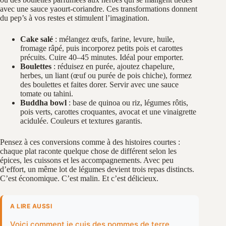
avec une sauce yaourt‑coriandre. Ces transformations donnent
du pep’s à vos restes et stimulent l’imagination.
Cake salé
: mélangez œufs, farine, levure, huile,
fromage râpé, puis incorporez petits pois et carottes
précuits. Cuire 40–45 minutes. Idéal pour emporter.
Boulettes
: réduisez en purée, ajoutez chapelure,
herbes, un liant (œuf ou purée de pois chiche), formez
des boulettes et faites dorer. Servir avec une sauce
tomate ou tahini.
Buddha bowl
: base de quinoa ou riz, légumes rôtis,
pois verts, carottes croquantes, avocat et une vinaigrette
acidulée. Couleurs et textures garantis.
Pensez à ces conversions comme à des histoires courtes :
chaque plat raconte quelque chose de différent selon les
épices, les cuissons et les accompagnements. Avec peu
d’effort, un même lot de légumes devient trois repas distincts.
C’est économique. C’est malin. Et c’est délicieux.
A LIRE AUSSI
Voici comment je cuis des pommes de terre