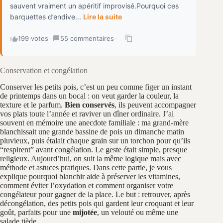
sauvent vraiment un apéritif improvisé.Pourquoi ces
barquettes d’endive...
Lire la suite
199 votes
·
55 commentaires
·
Conservation et congélation
Conserver les petits pois, c’est un peu comme figer un instant
de printemps dans un bocal : on veut garder la couleur, la
texture et le parfum.
Bien conservés
, ils peuvent accompagner
vos plats toute l’année et raviver un dîner ordinaire. J’ai
souvent en mémoire une anecdote familiale : ma grand-mère
blanchissait une grande bassine de pois un dimanche matin
pluvieux, puis étalait chaque grain sur un torchon pour qu’ils
“respirent” avant congélation. Le geste était simple, presque
religieux. Aujourd’hui, on suit la même logique mais avec
méthode et astuces pratiques. Dans cette partie, je vous
explique pourquoi blanchir aide à préserver les vitamines,
comment éviter l’oxydation et comment organiser votre
congélateur pour gagner de la place. Le but : retrouver, après
décongélation, des petits pois qui gardent leur croquant et leur
goût, parfaits pour une
mijotée
, un velouté ou même une
salade tiède.