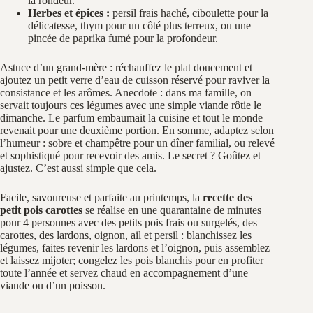
la rondeur.
Herbes et épices :
persil frais haché, ciboulette pour la
délicatesse, thym pour un côté plus terreux, ou une
pincée de paprika fumé pour la profondeur.
Astuce d’un grand-mère : réchauffez le plat doucement et
ajoutez un petit verre d’eau de cuisson réservé pour raviver la
consistance et les arômes. Anecdote : dans ma famille, on
servait toujours ces légumes avec une simple viande rôtie le
dimanche. Le parfum embaumait la cuisine et tout le monde
revenait pour une deuxième portion. En somme, adaptez selon
l’humeur : sobre et champêtre pour un dîner familial, ou relevé
et sophistiqué pour recevoir des amis. Le secret ? Goûtez et
ajustez. C’est aussi simple que cela.
Facile, savoureuse et parfaite au printemps, la
recette des
petit pois carottes
se réalise en une quarantaine de minutes
pour 4 personnes avec des petits pois frais ou surgelés, des
carottes, des lardons, oignon, ail et persil : blanchissez les
légumes, faites revenir les lardons et l’oignon, puis assemblez
et laissez mijoter; congelez les pois blanchis pour en profiter
toute l’année et servez chaud en accompagnement d’une
viande ou d’un poisson.