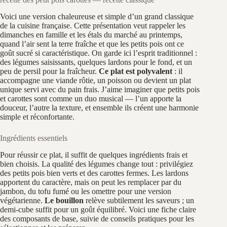
Voici une version chaleureuse et simple d’un grand classique
de la cuisine française. Cette présentation veut rappeler les
dimanches en famille et les étals du marché au printemps,
quand l’air sent la terre fraîche et que les petits pois ont ce
goût sucré si caractéristique. On garde ici l’esprit traditionnel :
des légumes saisissants, quelques lardons pour le fond, et un
peu de persil pour la fraîcheur.
Ce plat est polyvalent
: il
accompagne une viande rôtie, un poisson ou devient un plat
unique servi avec du pain frais. J’aime imaginer que petits pois
et carottes sont comme un duo musical — l’un apporte la
douceur, l’autre la texture, et ensemble ils créent une harmonie
simple et réconfortante.
Ingrédients essentiels
Pour réussir ce plat, il suffit de quelques ingrédients frais et
bien choisis. La qualité des légumes change tout : privilégiez
des petits pois bien verts et des carottes fermes. Les lardons
apportent du caractère, mais on peut les remplacer par du
jambon, du tofu fumé ou les omettre pour une version
végétarienne.
Le bouillon
relève subtilement les saveurs ; un
demi-cube suffit pour un goût équilibré. Voici une fiche claire
des composants de base, suivie de conseils pratiques pour les