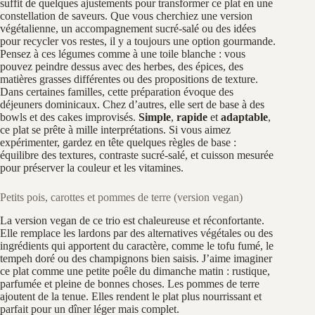
suffit de quelques ajustements pour transformer ce plat en une
constellation de saveurs. Que vous cherchiez une version
végétalienne, un accompagnement sucré‑salé ou des idées
pour recycler vos restes, il y a toujours une option gourmande.
Pensez à ces légumes comme à une toile blanche : vous
pouvez peindre dessus avec des herbes, des épices, des
matières grasses différentes ou des propositions de texture.
Dans certaines familles, cette préparation évoque des
déjeuners dominicaux. Chez d’autres, elle sert de base à des
bowls et des cakes improvisés.
Simple
,
rapide
et
adaptable
,
ce plat se prête à mille interprétations. Si vous aimez
expérimenter, gardez en tête quelques règles de base :
équilibre des textures, contraste sucré‑salé, et cuisson mesurée
pour préserver la couleur et les vitamines.
Petits pois, carottes et pommes de terre (version vegan)
La version vegan de ce trio est chaleureuse et réconfortante.
Elle remplace les lardons par des alternatives végétales ou des
ingrédients qui apportent du caractère, comme le tofu fumé, le
tempeh doré ou des champignons bien saisis. J’aime imaginer
ce plat comme une petite poêle du dimanche matin : rustique,
parfumée et pleine de bonnes choses. Les pommes de terre
ajoutent de la tenue. Elles rendent le plat plus nourrissant et
parfait pour un dîner léger mais complet.