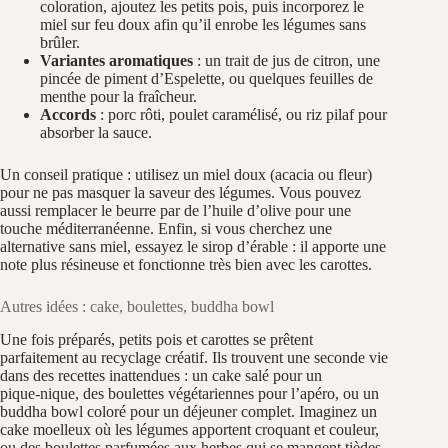
coloration, ajoutez les petits pois, puis incorporez le
miel sur feu doux afin qu’il enrobe les légumes sans
brûler.
Variantes aromatiques
: un trait de jus de citron, une
pincée de piment d’Espelette, ou quelques feuilles de
menthe pour la fraîcheur.
Accords
: porc rôti, poulet caramélisé, ou riz pilaf pour
absorber la sauce.
Un conseil pratique : utilisez un miel doux (acacia ou fleur)
pour ne pas masquer la saveur des légumes. Vous pouvez
aussi remplacer le beurre par de l’huile d’olive pour une
touche méditerranéenne. Enfin, si vous cherchez une
alternative sans miel, essayez le sirop d’érable : il apporte une
note plus résineuse et fonctionne très bien avec les carottes.
Autres idées : cake, boulettes, buddha bowl
Une fois préparés, petits pois et carottes se prêtent
parfaitement au recyclage créatif. Ils trouvent une seconde vie
dans des recettes inattendues : un cake salé pour un
pique‑nique, des boulettes végétariennes pour l’apéro, ou un
buddha bowl coloré pour un déjeuner complet. Imaginez un
cake moelleux où les légumes apportent croquant et couleur,
ou des boulettes parfumées aux herbes qui se mangent tièdes