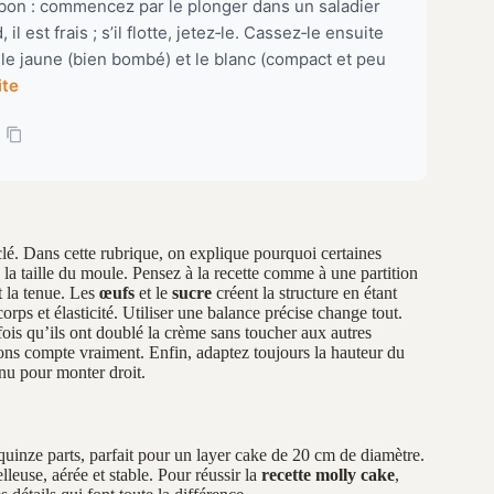
 bon : commencez par le plonger dans un saladier
 il est frais ; s’il flotte, jetez‑le. Cassez‑le ensuite
 le jaune (bien bombé) et le blanc (compact et peu
ite
 clé. Dans cette rubrique, on explique pourquoi certaines
la taille du moule. Pensez à la recette comme à une partition
t la tenue. Les
œufs
et le
sucre
créent la structure en étant
orps et élasticité. Utiliser une balance précise change tout.
fois qu’ils ont doublé la crème sans toucher aux autres
ions compte vraiment. Enfin, adaptez toujours la hauteur du
nu pour monter droit.
quinze parts, parfait pour un layer cake de 20 cm de diamètre.
leuse, aérée et stable. Pour réussir la
recette molly cake
,