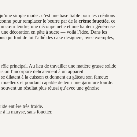
 qu’une simple mode : c’est une base fiable pour les créations
t connu pour remplacer le beurre par de la
crème fouettée
, ce
t un cœur tendre, une découpe nette et une hauteur généreuse
 une décoration en pâte à sucre — voilà l’idée. Dans les
ons qui font de lui l’allié des cake designers, avec exemples,
 rôle principal. Au lieu de travailler une matière grasse solide
is on l’incorpore délicatement à un appareil
 se dilatent à la cuisson et donnent au gâteau son fameux
oelleux et pourtant capable de tenir une garniture lourde.
 souvent un résultat plus réussi qu’avec une génoise
ide entière très froide.
 à la maryse, sans fouetter.