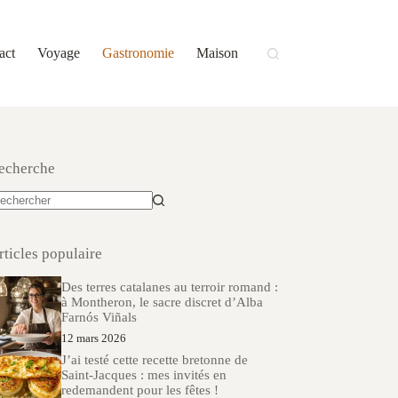
act
Voyage
Gastronomie
Maison
echerche
ucun
sultat
rticles populaire
Des terres catalanes au terroir romand :
à Montheron, le sacre discret d’Alba
Farnós Viñals
12 mars 2026
J’ai testé cette recette bretonne de
Saint-Jacques : mes invités en
redemandent pour les fêtes !