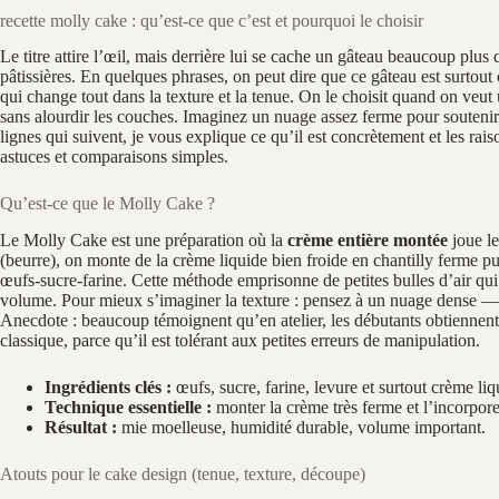
recette molly cake : qu’est-ce que c’est et pourquoi le choisir
Le titre attire l’œil, mais derrière lui se cache un gâteau beaucoup plus
pâtissières. En quelques phrases, on peut dire que ce gâteau est surtou
qui change tout dans la texture et la tenue. On le choisit quand on veu
sans alourdir les couches. Imaginez un nuage assez ferme pour soutenir
lignes qui suivent, je vous explique ce qu’il est concrètement et les rais
astuces et comparaisons simples.
Qu’est‑ce que le Molly Cake ?
Le Molly Cake est une préparation où la
crème entière montée
joue le
(beurre), on monte de la crème liquide bien froide en chantilly ferme pu
œufs‑sucre‑farine. Cette méthode emprisonne de petites bulles d’air qui
volume. Pour mieux s’imaginer la texture : pensez à un nuage dense — m
Anecdote : beaucoup témoignent qu’en atelier, les débutants obtiennent
classique, parce qu’il est tolérant aux petites erreurs de manipulation.
Ingrédients clés :
œufs, sucre, farine, levure et surtout crème liqu
Technique essentielle :
monter la crème très ferme et l’incorporer
Résultat :
mie moelleuse, humidité durable, volume important.
Atouts pour le cake design (tenue, texture, découpe)