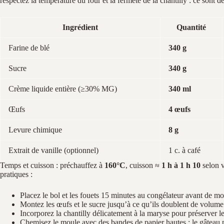
respectez la température du four et la fermeté de la chantilly : ce sont de
Ingrédient
Quantité
Farine de blé
340 g
Sucre
340 g
Crème liquide entière (≥30% MG)
340 ml
Œufs
4 œufs
Levure chimique
8 g
Extrait de vanille (optionnel)
1 c. à café
Temps et cuisson : préchauffez à
160°C
, cuisson ≈
1 h à 1 h 10
selon v
pratiques :
Placez le bol et les fouets 15 minutes au congélateur avant de mo
Montez les œufs et le sucre jusqu’à ce qu’ils doublent de volume.
Incorporez la chantilly délicatement à la maryse pour préserver les
Chemisez le moule avec des bandes de papier hautes : le gâteau