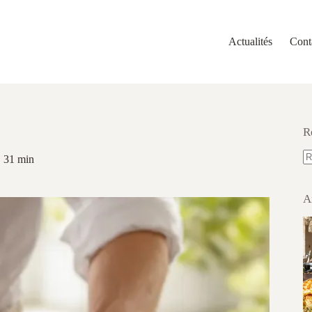
Actualités
Cont
R
31 min
A
ré
A