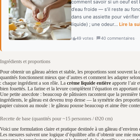
comment savoir si un oeuf est
d’eau froide — s’il reste au fond,
dans une assiette pour vérifier
liquide) ; une odeur...
Lire la su
49 votes
·
40 commentaires
·
Ingrédients et proportions
Pour obtenir un gâteau aérien et stable, les proportions sont souvent la
quantités fonctionnent mieux que d’autres et comment les adapter selon 
: chaque ingrédient a son rôle. La
crème liquide entière
apporte l’air e
bien fouettés. La farine et la levure complètent l’équation en apportant c
Une petite anecdote : beaucoup de pâtissiers racontent que la première 
ingrédients, le gâteau est devenu trop dense — la symétrie des proport
papier cuisson au moule : le gâteau pousse beaucoup et aime être conte
Recette de base (quantités pour ~15 personnes / Ø20 cm)
Voici une formulation claire et pratique destinée à un gâteau d’environ 
Les mesures suivent une logique d’équilibre afin d’obtenir une mie moel