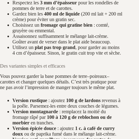
Respectez les
3 mm d’épaisseur
pour les rondelles de
pommes de terre et de carottes.
Gardez bien les
400 ml de liquide
(200 ml lait + 200 ml
crème) pour éviter un gratin sec.
Choisissez un
fromage qui gratine bien
: comté,
gruyère ou emmental.
Assaisonnez suffisamment le mélange lait-crème.
Goûter avant de verser dans le plat aide beaucoup.
Utilisez un
plat pas trop grand
, pour garder au moins
4 cm d’épaisseur. Sinon, le gratin cuit trop vite et sèche.
Des variantes simples et efficaces
Vous pouvez garder la base pommes de terre–poireaux–
carottes et changer quelques détails. C’est très pratique pour
ne pas avoir l’impression de manger toujours le même plat.
Version rustique
: ajoutez
100 g de lardons
revenus à
la poêle. Parsemez-les entre deux couches de légumes.
Version montagnarde
: remplacez la moitié du
fromage râpé par
100 à 120 g de reblochon ou de
morbier
en tranches.
Version épicée douce
: ajoutez
1 c. à café de curry
doux
ou de paprika fumé dans le mélange lait-crème.