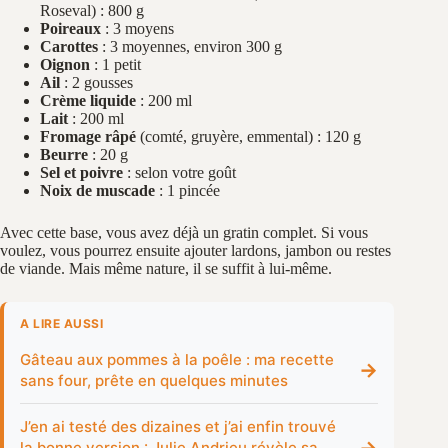
Roseval) : 800 g
Poireaux
: 3 moyens
Carottes
: 3 moyennes, environ 300 g
Oignon
: 1 petit
Ail
: 2 gousses
Crème liquide
: 200 ml
Lait
: 200 ml
Fromage râpé
(comté, gruyère, emmental) : 120 g
Beurre
: 20 g
Sel et poivre
: selon votre goût
Noix de muscade
: 1 pincée
Avec cette base, vous avez déjà un gratin complet. Si vous
voulez, vous pourrez ensuite ajouter lardons, jambon ou restes
de viande. Mais même nature, il se suffit à lui‑même.
A LIRE AUSSI
Gâteau aux pommes à la poêle : ma recette
→
sans four, prête en quelques minutes
J’en ai testé des dizaines et j’ai enfin trouvé
→
la bonne version : Julie Andrieu révèle sa