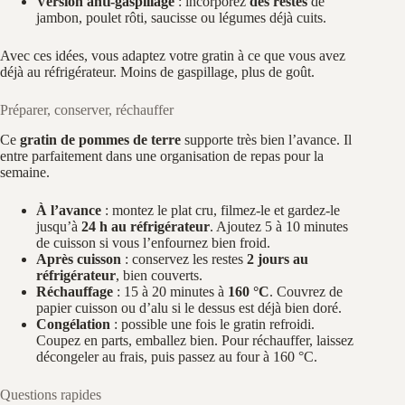
Version anti-gaspillage
: incorporez
des restes
de
jambon, poulet rôti, saucisse ou légumes déjà cuits.
Avec ces idées, vous adaptez votre gratin à ce que vous avez
déjà au réfrigérateur. Moins de gaspillage, plus de goût.
Préparer, conserver, réchauffer
Ce
gratin de pommes de terre
supporte très bien l’avance. Il
entre parfaitement dans une organisation de repas pour la
semaine.
À l’avance
: montez le plat cru, filmez-le et gardez-le
jusqu’à
24 h au réfrigérateur
. Ajoutez 5 à 10 minutes
de cuisson si vous l’enfournez bien froid.
Après cuisson
: conservez les restes
2 jours au
réfrigérateur
, bien couverts.
Réchauffage
: 15 à 20 minutes à
160 °C
. Couvrez de
papier cuisson ou d’alu si le dessus est déjà bien doré.
Congélation
: possible une fois le gratin refroidi.
Coupez en parts, emballez bien. Pour réchauffer, laissez
décongeler au frais, puis passez au four à 160 °C.
Questions rapides