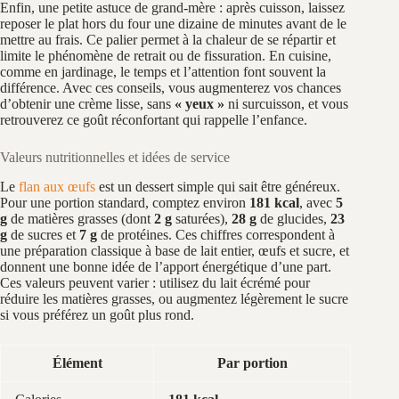
Enfin, une petite astuce de grand-mère : après cuisson, laissez
reposer le plat hors du four une dizaine de minutes avant de le
mettre au frais. Ce palier permet à la chaleur de se répartir et
limite le phénomène de retrait ou de fissuration. En cuisine,
comme en jardinage, le temps et l’attention font souvent la
différence. Avec ces conseils, vous augmenterez vos chances
d’obtenir une crème lisse, sans
« yeux »
ni surcuisson, et vous
retrouverez ce goût réconfortant qui rappelle l’enfance.
Valeurs nutritionnelles et idées de service
Le
flan aux œufs
est un dessert simple qui sait être généreux.
Pour une portion standard, comptez environ
181 kcal
, avec
5
g
de matières grasses (dont
2 g
saturées),
28 g
de glucides,
23
g
de sucres et
7 g
de protéines. Ces chiffres correspondent à
une préparation classique à base de lait entier, œufs et sucre, et
donnent une bonne idée de l’apport énergétique d’une part.
Ces valeurs peuvent varier : utilisez du lait écrémé pour
réduire les matières grasses, ou augmentez légèrement le sucre
si vous préférez un goût plus rond.
Élément
Par portion