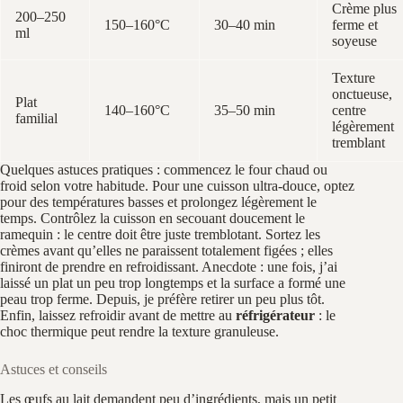
Crème plus
200–250
150–160°C
30–40 min
ferme et
ml
soyeuse
Texture
onctueuse,
Plat
140–160°C
35–50 min
centre
familial
légèrement
tremblant
Quelques astuces pratiques : commencez le four chaud ou
froid selon votre habitude. Pour une cuisson ultra-douce, optez
pour des températures basses et prolongez légèrement le
temps. Contrôlez la cuisson en secouant doucement le
ramequin : le centre doit être juste tremblotant. Sortez les
crèmes avant qu’elles ne paraissent totalement figées ; elles
finiront de prendre en refroidissant. Anecdote : une fois, j’ai
laissé un plat un peu trop longtemps et la surface a formé une
peau trop ferme. Depuis, je préfère retirer un peu plus tôt.
Enfin, laissez refroidir avant de mettre au
réfrigérateur
: le
choc thermique peut rendre la texture granuleuse.
Astuces et conseils
Les œufs au lait demandent peu d’ingrédients, mais un petit