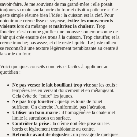
savoir-faire. Je me souviens de ma grand-mère : elle posait
toujours sa main sur la porte du four et disait « patience ». Ce
geste simple résume bien l’idée : la cuisson est la clef. Pour
obtenir une crème lisse et soyeuse,
évitez les mouvements
violents
lors du mélange et
maîtrisez la chaleur
. Trop
fouetter, c’est comme gonfler une mousse : on emprisonne de
l’air qui crée ensuite des trous à la cuisson. Trop chauffer, et la
crème tranche; pas assez, et elle reste liquide. Le juste milieu
se reconnaît à une texture légèrement tremblotante au centre à
la sortie du four.
Voici quelques conseils concrets et faciles à appliquer au
quotidien :
Ne pas verser le lait bouillant trop vite
sur les œufs :
tempérez-les en versant doucement et en mélangeant.
Cela évite de “cuire” les jaunes.
Ne pas trop fouetter
: quelques tours de fouet
suffisent. On cherche l’uniformité, pas l’aération.
Utiliser un bain-marie
: il homogénéise la chaleur et
limite la surcuisson en surface.
Contrôler la prise
: la crème doit être prise sur les
bords et légèrement tremblotante au centre.
Refroidir avant de déguster
: un passage de quelques