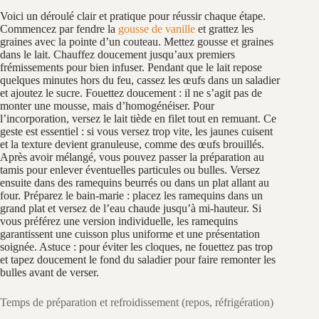
Voici un déroulé clair et pratique pour réussir chaque étape.
Commencez par fendre la
gousse de vanille
et grattez les
graines avec la pointe d’un couteau. Mettez gousse et graines
dans le lait. Chauffez doucement jusqu’aux premiers
frémissements pour bien infuser. Pendant que le lait repose
quelques minutes hors du feu, cassez les œufs dans un saladier
et ajoutez le sucre. Fouettez doucement : il ne s’agit pas de
monter une mousse, mais d’homogénéiser. Pour
l’incorporation, versez le lait tiède en filet tout en remuant. Ce
geste est essentiel : si vous versez trop vite, les jaunes cuisent
et la texture devient granuleuse, comme des œufs brouillés.
Après avoir mélangé, vous pouvez passer la préparation au
tamis pour enlever éventuelles particules ou bulles. Versez
ensuite dans des ramequins beurrés ou dans un plat allant au
four. Préparez le bain-marie : placez les ramequins dans un
grand plat et versez de l’eau chaude jusqu’à mi-hauteur. Si
vous préférez une version individuelle, les ramequins
garantissent une cuisson plus uniforme et une présentation
soignée. Astuce : pour éviter les cloques, ne fouettez pas trop
et tapez doucement le fond du saladier pour faire remonter les
bulles avant de verser.
Temps de préparation et refroidissement (repos, réfrigération)