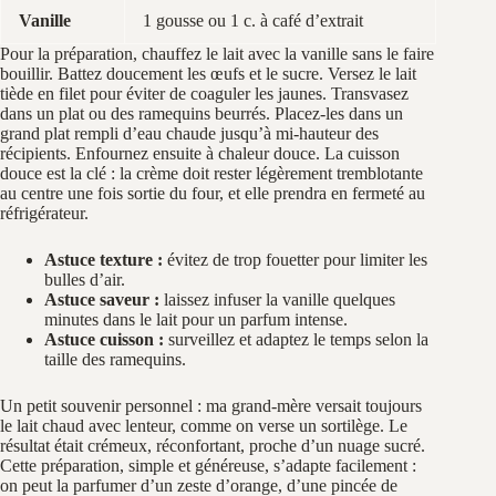
Vanille
1 gousse ou 1 c. à café d’extrait
Pour la préparation, chauffez le lait avec la vanille sans le faire
bouillir. Battez doucement les œufs et le sucre. Versez le lait
tiède en filet pour éviter de coaguler les jaunes. Transvasez
dans un plat ou des ramequins beurrés. Placez-les dans un
grand plat rempli d’eau chaude jusqu’à mi-hauteur des
récipients. Enfournez ensuite à chaleur douce. La cuisson
douce est la clé : la crème doit rester légèrement tremblotante
au centre une fois sortie du four, et elle prendra en fermeté au
réfrigérateur.
Astuce texture :
évitez de trop fouetter pour limiter les
bulles d’air.
Astuce saveur :
laissez infuser la vanille quelques
minutes dans le lait pour un parfum intense.
Astuce cuisson :
surveillez et adaptez le temps selon la
taille des ramequins.
Un petit souvenir personnel : ma grand-mère versait toujours
le lait chaud avec lenteur, comme on verse un sortilège. Le
résultat était crémeux, réconfortant, proche d’un nuage sucré.
Cette préparation, simple et généreuse, s’adapte facilement :
on peut la parfumer d’un zeste d’orange, d’une pincée de