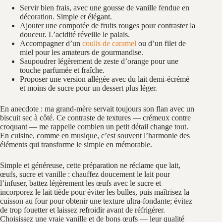
Servir bien frais, avec une gousse de vanille fendue en
décoration. Simple et élégant.
Ajouter une compotée de fruits rouges pour contraster la
douceur. L’acidité réveille le palais.
Accompagner d’un
coulis de caramel
ou d’un filet de
miel pour les amateurs de gourmandise.
Saupoudrer légèrement de zeste d’orange pour une
touche parfumée et fraîche.
Proposer une version allégée avec du lait demi-écrémé
et moins de sucre pour un dessert plus léger.
En anecdote : ma grand-mère servait toujours son flan avec un
biscuit sec à côté. Ce contraste de textures — crémeux contre
croquant — me rappelle combien un petit détail change tout.
En cuisine, comme en musique, c’est souvent l’harmonie des
éléments qui transforme le simple en mémorable.
Simple et généreuse, cette préparation ne réclame que lait,
œufs, sucre et vanille : chauffez doucement le lait pour
l’infuser, battez légèrement les œufs avec le sucre et
incorporez le lait tiède pour éviter les bulles, puis maîtrisez la
cuisson au four pour obtenir une texture ultra‑fondante; évitez
de trop fouetter et laissez refroidir avant de réfrigérer.
Choisissez une vraie vanille et de bons œufs — leur qualité