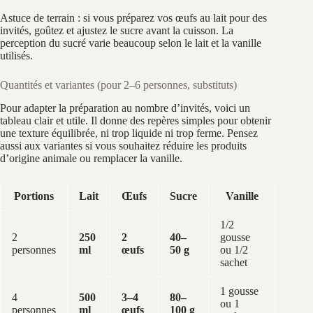
Astuce de terrain : si vous préparez vos œufs au lait pour des
invités, goûtez et ajustez le sucre avant la cuisson. La
perception du sucré varie beaucoup selon le lait et la vanille
utilisés.
Quantités et variantes (pour 2–6 personnes, substituts)
Pour adapter la préparation au nombre d’invités, voici un
tableau clair et utile. Il donne des repères simples pour obtenir
une texture équilibrée, ni trop liquide ni trop ferme. Pensez
aussi aux variantes si vous souhaitez réduire les produits
d’origine animale ou remplacer la vanille.
Portions
Lait
Œufs
Sucre
Vanille
1/2
2
250
2
40–
gousse
personnes
ml
œufs
50 g
ou 1/2
sachet
1 gousse
4
500
3–4
80–
ou 1
personnes
ml
œufs
100 g