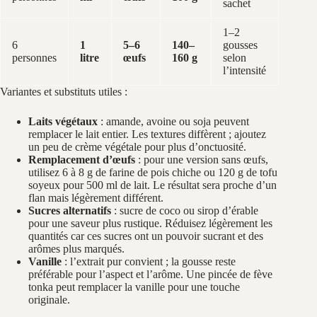
sachet
1–2
6
1
5–6
140–
gousses
personnes
litre
œufs
160 g
selon
l’intensité
Variantes et substituts utiles :
Laits végétaux
: amande, avoine ou soja peuvent
remplacer le lait entier. Les textures diffèrent ; ajoutez
un peu de crème végétale pour plus d’onctuosité.
Remplacement d’œufs
: pour une version sans œufs,
utilisez 6 à 8 g de farine de pois chiche ou 120 g de tofu
soyeux pour 500 ml de lait. Le résultat sera proche d’un
flan mais légèrement différent.
Sucres alternatifs
: sucre de coco ou sirop d’érable
pour une saveur plus rustique. Réduisez légèrement les
quantités car ces sucres ont un pouvoir sucrant et des
arômes plus marqués.
Vanille
: l’extrait pur convient ; la gousse reste
préférable pour l’aspect et l’arôme. Une pincée de fève
tonka peut remplacer la vanille pour une touche
originale.