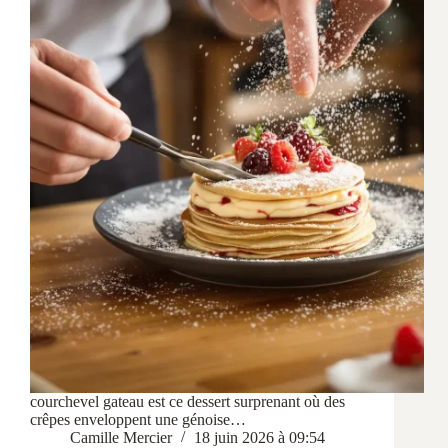
courchevel gateau est ce dessert surprenant où des
crêpes enveloppent une génoise…
Camille Mercier
18 juin 2026 à 09:54